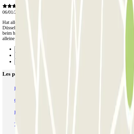
06/01/2019
Hat alles super geklappt und wir konnten unseren Städtetrip in
Düsseldorf schön genießen. Da mein Auto tiefergelegt ist, bin ich
beim hoch und runterfahren ein bisschen aufgesetzt, aber wenn ich
alleine gefahren bin, dann kam ich gut hoch und runter. :-)
Précédent
1
Suivant
Les parkings les mieux notés à Düsseldorf
Kreuzstrasse
Charlottenstrasse
Queen Valetpark - Valet - Düsseldorf Flughafen
Europepark - Car Valet - Düsseldorf Airport - Uncovered
Trust Park Fly - Car Valet - Düsseldorf Airport