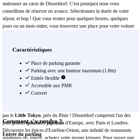
stationner au cœur de Düsseldorf. C'est pourquoi nous vous
conseillons de réserver en avance. Sélectionnez la durée de votre
séjour, et hop ! Que vous restiez pour quelques heures, quelques
jours ou un mois entier, vous trouverez une place pour votre voiture
:) Ce parking dispose de
places PMR
, d'un ascenseur et de toilettes.
Comment arriver
: si vous passez par
IHK
ou par le
siège social de
la Deutschen Bundesbank
, vous êtes sur la bonne voie. Le parking
Caractéristiques
est juste au coin de la rue ! Dans le voisinage, vous en trouverez
pour tous les goûts et tous les budgets ! Vous pouvez vous promener
Place de parking garantie
sur la célèbre
Königsallee
Parking avec une hauteur maximum (1.8m)
(aussi connue comme
"Kö"
). Il s'agit d'un
véritable paradis pour accros au shopping - un temple de la mode,
Entrée flexible
fourni en grandes marques, petites boutiques, bijouteries et centres
Accessible aux PMR
commerciaux. Si vous avez besoin de faire une pause, choisissez
Couvert
l'un des nombreux cafés le long de la rue. Que pensez-vous d'un
cappuccino et d'une part de gâteau au
Pure Freude
? Ne manquez
pas le
Little Tokyo
, près du Rhin ! Düsseldorf comprend l'un des
Comment s'y rendre ?
plus grands
quartiers japonais
d'Europe, avec Paris et Londres.
Découvrez les épices d'Extrême-Orient, une infinité de restaurants
Entrée du parking
asiatiques ou, mieux, achetez votre propre kimono. Pour passer une