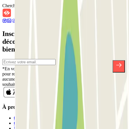
Chercher des parkings à proximité
Inscrivez-vous à notre newsletter et
découvrez des réductions, des concours et
bien d'autres surprises.
*En vous inscrivant, vous acceptez notre politique de confidentialité
pour recevoir des communications commerciales de Parclick. Sans
aucune obligation, vous pouvez vous désinscrire quand vous le
souhaitez dans la même newsletter.
À propos de Parclick
Qui sommes-nous ?
Comment ça marche?
Nos parkings