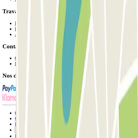
Travaillons ensemble?
Professionnels
Fournisseur de parking
Affiliés
Contact
Contactez-nous
FAQ
Nos différents modes de paiement:
Conditions générales d'utilisation et contrat
Conditions d'annulation
Politique relative aux cookies
Gérer les cookies
Politique de confidentialité