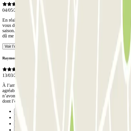
04/05/2026
En réalité, on ne vous attribue pas une place lorsque vous réservez,
vous devez vous garer où vous le pouvez. Faites attention en haute
saison. Je suis allé au pont du 1er mai et malgré une réservation, j'ai
dû me garer sur une "place" non marquée au sol.
- Traduit avec l’IA
Voir l’original
Raymond
13/03/2026
À l’arrivée, le 7/03/26, nous avons été accueillis par un employé très
agréable qui nous a remis le ticket pour entrer et sortir, que nous
n’avons pas utilisé en raison des travaux effectués sur le Parking
dont l’entrée et la sortie étaient libres.
Précédent
1
2
3