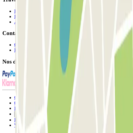
Professionnels
Fournisseur de parking
Affiliés
Contact
Contactez-nous
FAQ
Nos différents modes de paiement:
Conditions générales d'utilisation et contrat
Conditions d'annulation
Politique relative aux cookies
Gérer les cookies
Politique de confidentialité
Whistleblowing