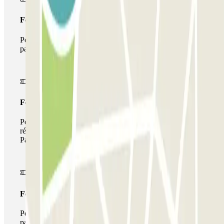
Forfait Simple
Pendant votre séjour, vous ne pourrez entrer et sortir du
parking qu'une seule fois
Forfait de stationnement multiple
Pendant votre séjour, vous pouvez utiliser l'ensemble du
réseau de parkings de cet opérateur disponible sur
Parclick.
Forfait illimité
Pendant votre séjour, vous pouvez entrer et sortir du
parking aussi souvent que vous le souhaitez.