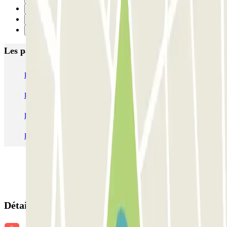
4
5
Suivant
Les parkings les
plus réservés
Parking Paris
Parking Gare de Lyon
Parking Gare Montparnasse
Parking Charles de Gaulle - Roissy Aeroport
Parking Aéroport Roland Garros La Réunion P4 Longue Durée
Parking Aéroport Barcelone
Parking Aéroport Beauvais
Détails de la réservation