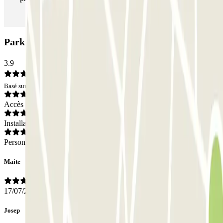
Parking SABA Riera de Sant Vicenç: Avis
3.9
Basé sur 14 avis
Accès
Installations
Personnel
Maite
17/07/2026
Josep