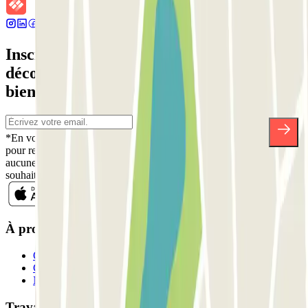
Inscrivez-vous à notre newsletter et
découvrez des réductions, des concours et
bien d'autres surprises.
*En vous inscrivant, vous acceptez notre politique de confidentialité
pour recevoir des communications commerciales de Parclick. Sans
aucune obligation, vous pouvez vous désinscrire quand vous le
souhaitez dans la même newsletter.
À propos de Parclick
Qui sommes-nous ?
Comment ça marche?
Nos parkings
Travaillons ensemble?