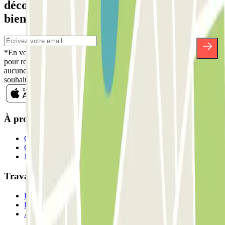
découvrez des réductions, des concours et
bien d'autres surprises.
*En vous inscrivant, vous acceptez notre politique de confidentialité
pour recevoir des communications commerciales de Parclick. Sans
aucune obligation, vous pouvez vous désinscrire quand vous le
souhaitez dans la même newsletter.
À propos de Parclick
Qui sommes-nous ?
Comment ça marche?
Nos parkings
Travaillons ensemble?
Professionnels
Fournisseur de parking
Affiliés