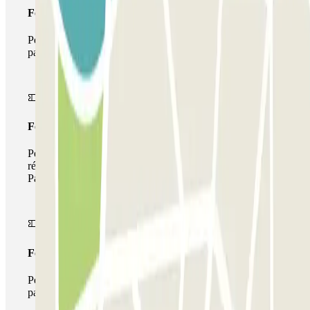
Forfait Simple
Pendant votre séjour, vous ne pourrez entrer et sortir du
parking qu'une seule fois
Forfait de stationnement multiple
Pendant votre séjour, vous pouvez utiliser l'ensemble du
réseau de parkings de cet opérateur disponible sur
Parclick.
Forfait illimité
Pendant votre séjour, vous pouvez entrer et sortir du
parking aussi souvent que vous le souhaitez.