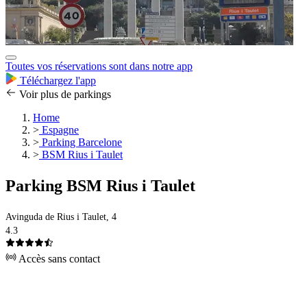
Toutes vos réservations sont dans notre app
Téléchargez l'app
Voir plus de parkings
Home
>
Espagne
>
Parking Barcelone
>
BSM Rius i Taulet
Parking BSM Rius i Taulet
Avinguda de Rius i Taulet, 4
4.3
Accès sans contact