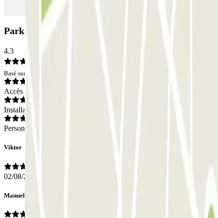
Parking BSM Rius i Taulet: Avis
4.3
Basé sur 882 avis
Accès
Installations
Personnel
Viktor
02/08/2026
Manuel Angel