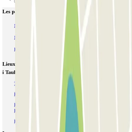
Les parkings les mieux notés à Barcelone
NN Santaló
NN Urgell 2
NN Borrell
NN Valencia III
NN Rocafort
Torre Nuñez i Navarro
BSM Moll de la Fusta
Parking Viajeros
BSM Flos i Calcat
BSM Rius i Taulet
Lieux et événements intéressants à proximité BSM Rius
i Taulet
Trouvez votre parking près de la Fontaine magique de Montjuïc
Parking Fira Barcelona
Réservations de parking à Museu Nacional d’Art de Catalunya -
Barcelone
Parkings près de la Place d'Espagne de Barcelone