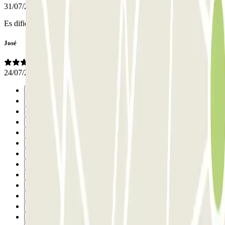
31/07/2026
Es dificil de ver la entrada del parking si no eres de la zona
José
24/07/2026
Précédent
1
2
3
4
5
6
7
8
9
10
11
12