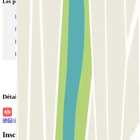
Les parkings les
plus réservés
Parking Paris
Parking Gare de Lyon
Parking Gare Montparnasse
Parking Charles de Gaulle - Roissy Aeroport
Parking Aéroport Roland Garros La Réunion P4 Longue Durée
Parking Aéroport Barcelone
Parking Aéroport Beauvais
Détails de la réservation
Inscrivez-vous à notre newsletter et