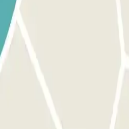
mations importantes". L'accès à ce parking se fait par notre application.
n, utilisez le bouton prévu à cet effet pour ouvrir l'entrée. Assurez-v
rocessus est le même que pour l'entrée. MARGE : Vous pouvez accéder au 
s importantes".