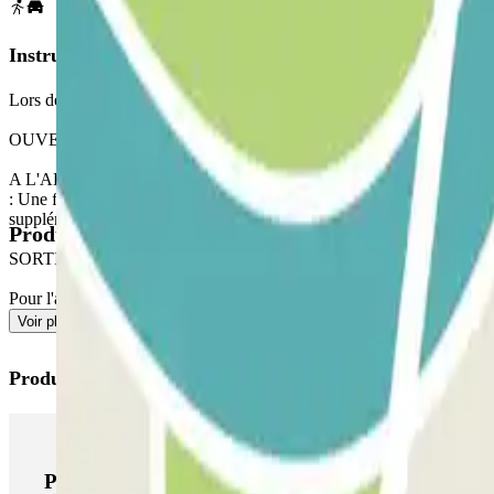
Instructions
Lors de l'accès au parking, n'oubliez pas de consulter la section "Infor
OUVERTURE PAR L'APPLICATION PARCLICK
A L'ARRIVEE : Depuis l'application ou via le lien de votre réservatio
: Une fois entré, vous recevrez le bouton pour ouvrir la sortie, le p
supplémentaire vous sera facturé.
Produits disponibles
SORTIE PIÉTONNE
Pour l'accès des piétons, veuillez consulter notre section "Information
Voir plus
Produits Parclick
Produits Parclick