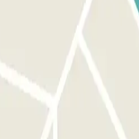
ous d'être devant la bonne entrée avant d'activer le bouton. AU DÉPART
parking jusqu'à 1 heure avant votre réservation, mais ce temps