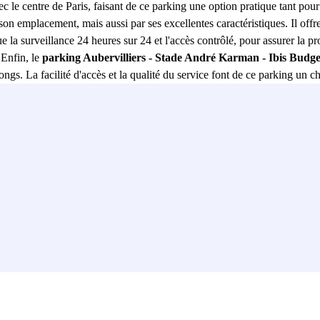
c le centre de Paris, faisant de ce parking une option pratique tant pour
on emplacement, mais aussi par ses excellentes caractéristiques. Il offre
e la surveillance 24 heures sur 24 et l'accès contrôlé, pour assurer la p
 Enfin, le
parking Aubervilliers - Stade André Karman - Ibis Budge
longs. La facilité d'accès et la qualité du service font de ce parking un 
ter du confort et de la sécurité offerts par cet excellent parking.