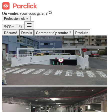
Où voulez-vous vous garer ?
Professionnels
FR
Résumé
Détails
Comment s'y rendre ?
Produits