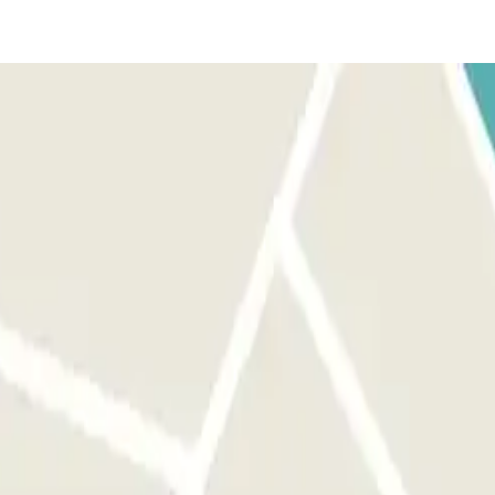
ous d'être devant la bonne entrée avant d'activer le bouton. AU DÉPART
ccéder au parking jusqu'à 1 heure avant votre réservation, mais ce