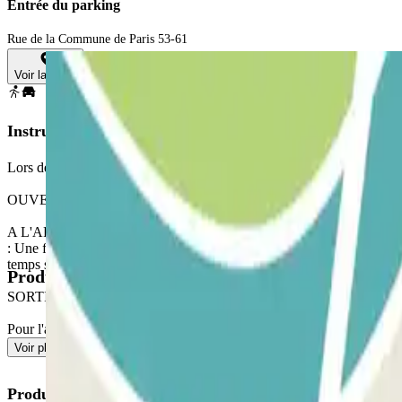
Entrée du parking
Rue de la Commune de Paris 53-61
Voir la carte
Instructions
Lors de l'accès au parking, n'oubliez pas de consulter la section "Infor
OUVERTURE PAR L'APPLICATION PARCLICK
A L'ARRIVEE : Depuis l'application ou via le lien de votre réservatio
: Une fois entré, vous recevrez le bouton pour ouvrir la sortie, le 
temps supplémentaire vous sera facturé.
Produits disponibles
SORTIE PIÉTONNE
Pour l'accès des piétons, veuillez consulter notre section "Information
Voir plus
Produits Parclick