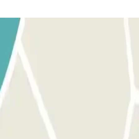
mations importantes". L'accès à ce parking se fait par notre application.
n, utilisez le bouton prévu à cet effet pour ouvrir l'entrée. Assurez-v
processus est le même que pour l'entrée. MARGE PERMISE : Vous pouvez a
s importantes".