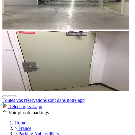
Toutes vos réservations sont dans notre app
Téléchargez l'app
Voir plus de parkings
Home
>
France
>
Parking Aubervilliers