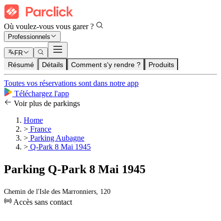
Où voulez-vous vous garer ?
Professionnels
FR
Résumé
Détails
Comment s'y rendre ?
Produits
Toutes vos réservations sont dans notre app
Téléchargez l'app
Voir plus de parkings
Home
>
France
>
Parking Aubagne
>
Q-Park 8 Mai 1945
Parking Q-Park 8 Mai 1945
Chemin de l'Isle des Marronniers, 120
Accès sans contact