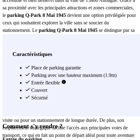
accessible et bien desservi dans la ville de 13400 Aubagne. Grâce à
sa proximité avec les principales attractions et zones commerciales,
le
parking Q-Park 8 Mai 1945
devient une option privilégiée pour
ceux qui souhaitent explorer la ville sans se soucier du
stationnement. Le
parking Q-Park 8 Mai 1945
se distingue par sa
sécurité et son confort. Équipé de systèmes de surveillance 24
heures sur 24, il garantit la protection de votre véhicule à tout
moment. De plus, il dispose de places de stationnement spacieuses
Caractéristiques
qui facilitent l'accès et la manœuvrabilité, même pour les véhicules
de grande taille. Un éclairage adéquat et un entretien régulier
Place de parking garantie
assurent que chaque visite soit une expérience agréable et sans
Parking avec une hauteur maximum (1.9m)
encombre. Pour ceux qui apprécient la commodité, le
Entrée flexible
parking Q-
Park 8 Mai 1945
Couvert
propose des options de paiement flexibles, y
compris des paiements à l'heure, quotidiens et des abonnements
Sécurisé
mensuels. Cette flexibilité permet aux utilisateurs de choisir l'option
qui correspond le mieux à leurs besoins, que ce soit pour une courte
visite ou pour un stationnement de longue durée. De plus, son
Comment s'y rendre ?
emplacement stratégique facilite l'accès aux principales voies de
transport, ce qui en fait un point de départ idéal pour toute aventure
Entrée du parking