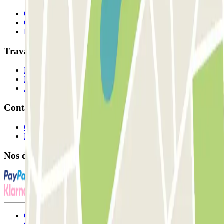
Qui sommes-nous ?
Comment ça marche?
Nos parkings
Travaillons ensemble?
Professionnels
Fournisseur de parking
Affiliés
Contact
Contactez-nous
FAQ
Nos différents modes de paiement:
Conditions générales d'utilisation et contrat