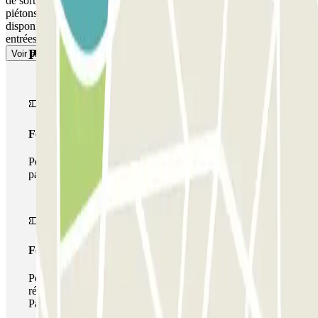
de sortie. ACCÈS PIÉTONS : si le parking dispose d´un accès
piétons, ouvrez la porte ou la barrière avec le code ou le QR CODE
disponible dans votre réservation. La réservation permet toujours des
entrées et sorties multiples.
Produits Parclick
Voir plus
Forfait Simple
Pendant votre séjour, vous ne pourrez entrer et sortir du
parking qu'une seule fois
Forfait de stationnement multiple
Pendant votre séjour, vous pouvez utiliser l'ensemble du
réseau de parkings de cet opérateur disponible sur
Parclick.