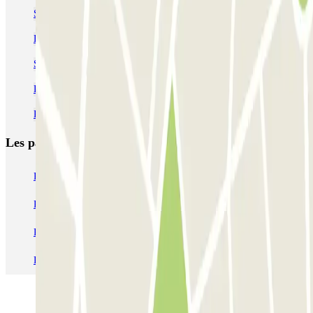
Se garer près de La Canebière Marseille
Parking Gare Saint-Charles (Marseille) | Tarif pas cher
Se garer près de la Gare Saint-Charles Marseille
Parking Centre Bourse Marseille pas cher
Parking Vieux Port de Marseille pas cher
Les parkings les
plus réservés
Parking Paris
Parking Gare de Lyon
Parking Gare Montparnasse
Parking Charles de Gaulle - Roissy Aeroport
Parking Aéroport Roland Garros La Réunion P4 Longue Durée
Parking Aéroport Barcelone
Parking Aéroport Beauvais