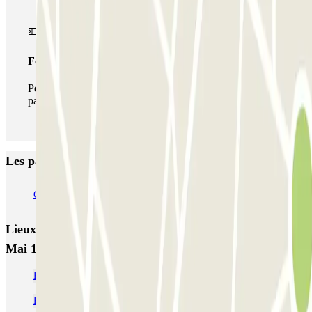
Forfait illimité
Pendant votre séjour, vous pouvez entrer et sortir du
parking aussi souvent que vous le souhaitez.
Les parkings les mieux notés à Aubagne
Q-Park Beaumond
Lieux et événements intéressants à proximité Q-Park 8
Mai 1945
Parking relais Marseille
Parking Stade Vélodrome de Marseille | Parclick