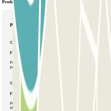
Produits Parclick
Produits Parclick
Forfait Simple
Pendant votre séjour, vous ne pourrez entrer et sortir du
parking qu'une seule fois
Forfait de stationnement multiple
Pendant votre séjour, vous pouvez utiliser l'ensemble du
réseau de parkings de cet opérateur disponible sur