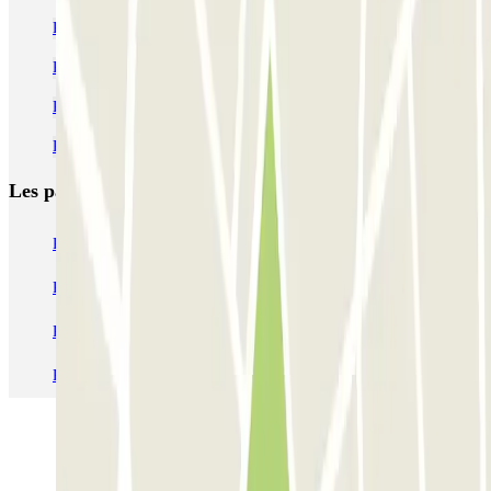
Parking gare centrale Anvers pas cher
Parking Zoo d'Anvers pas cher | Parclick
Parking Anvers-Zuid pas cher
Parking aéroport Anvers pas cher
Les parkings les
plus réservés
Parking Paris
Parking Gare de Lyon
Parking Gare Montparnasse
Parking Charles de Gaulle - Roissy Aeroport
Parking Aéroport Roland Garros La Réunion P4 Longue Durée
Parking Aéroport Barcelone
Parking Aéroport Beauvais