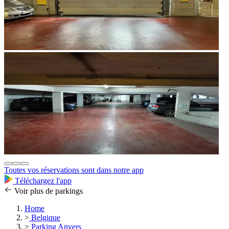
Toutes vos réservations sont dans notre app
Téléchargez l'app
Voir plus de parkings
Home
>
Belgique
>
Parking Anvers