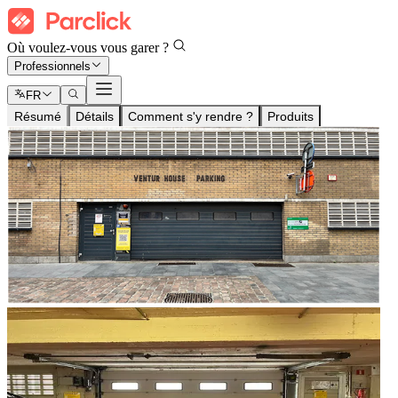
Où voulez-vous vous garer ?
Professionnels
FR
Résumé
Détails
Comment s'y rendre ?
Produits