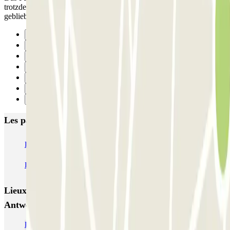
trotzdem nicht möglich, spontan Ticket gelöst, im Fahrstuhl stecken
geblieben, kein Personal - schlimmer geht nicht!!!
Précédent
1
2
3
4
5
Suivant
Les parkings les mieux notés à Anvers
INDIGO Groenplaats
INDIGO Grote Markt Lier
INDIGO Opéra
INDIGO Antwerpen Airport Premium
Parkbee Jacob Jordaensstraat
Lieux et événements intéressants à proximité ParkBee
Antwerp Meir
Parking Groenplaats Anvers pas cher