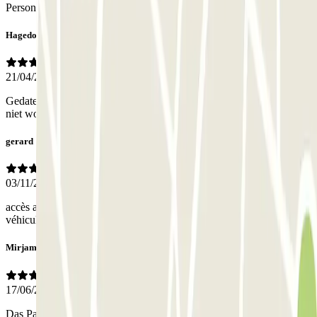
Personnel
Hagedoorn
21/04/2026
Gedateerde garage met zeer krappe plekken en vervuilde lift, die
niet worft schoongemaakt
gerard
03/11/2025
accès aux niveaux supérieurs et inférieurs n est pas simple avec un
véhicule 7 places
Mirjam
17/06/2025
Das Parkhaus ist ein Totalausfall! Vorab -Buchung bezahlt, Einfahrt