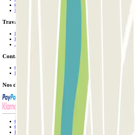
Comment ça marche?
Nos parkings
Travaillons ensemble?
Professionnels
Fournisseur de parking
Affiliés
Contact
Contactez-nous
FAQ
Nos différents modes de paiement:
Conditions générales d'utilisation et contrat
Conditions d'annulation
Politique relative aux cookies