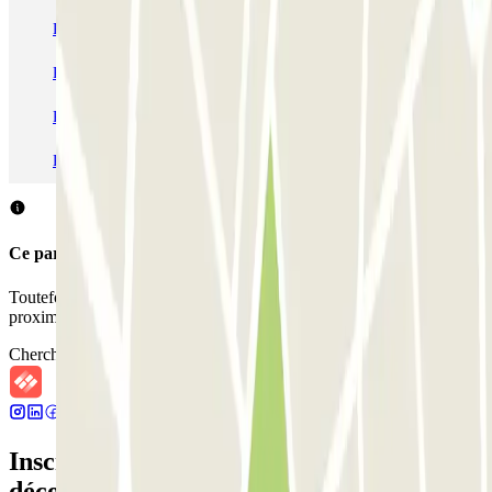
Parking Paris
Parking Gare de Lyon
Parking Gare Montparnasse
Parking Charles de Gaulle - Roissy Aeroport
Parking Aéroport Roland Garros La Réunion P4 Longue Durée
Parking Aéroport Barcelone
Parking Aéroport Beauvais
Ce parking ne permet pas de réserver avec Parclick.
Toutefois, vous pouvez réserver une place dans les parkings à
proximité que nous vous proposons.
Chercher des parkings à proximité
Inscrivez-vous à notre newsletter et
découvrez des réductions, des concours et