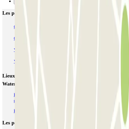
Suivant
Les parkings les mieux notés à Amsterdam
Q-Park Nieuwendijk
Q-Park Europarking
Q-Park Byzantium
Q-Park Oostpoort
Q-Park Museumplein
VALET - Hotel Swissotel
VALET - NEMO Science Museum
VALET - Jodenbreestraat, 4
VALET - Stadsschouwburg Amsterdam
VALET - Rijksmuseum
Lieux et événements intéressants à proximité VALET -
Waterlooplein markt
Parking Gare Amsterdam Centraal | Réservation de parking pas
cher
Parking Maison Anne Frank
Les parkings les
plus réservés