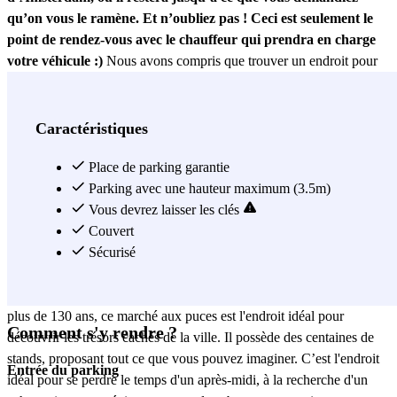
qu’on vous le ramène. Et n’oubliez pas ! Ceci est seulement le
point de rendez-vous avec le chauffeur qui prendra en charge
votre véhicule :)
Nous avons compris que trouver un endroit pour
stationner près de
Waterlooplein market
est très difficile. Pour
résoudre ce problème nous vous recommandons notre
service
voiturier
. Vous pouvez opter pour un stationnement de 6 heures, de
Caractéristiques
12 heures, ou de 24 heures, et ce, jusqu'à 30 jours. Ainsi, que vous
soyez en ville pour une petite visite, toute une journée ou pour un
Place de parking garantie
séjour légèrement plus long, nous sommes là pour simplifier votre
Parking avec une hauteur maximum (3.5m)
séjour ! C’est simple, rendez-vous directement au
Vous devrez laisser les clés
Waterlooplein
où
un chauffeur professionnel prendra en charge votre voiture et la
Couvert
conduira à
un parking sécurisé, sûr et gardé
Sécurisé
, situé juste à
l'extérieur du centre-ville. Le stationnement à Amsterdam n'a jamais
été aussi simple ! Partie importante du paysage d'Amsterdam depuis
plus de 130 ans, ce marché aux puces est l'endroit idéal pour
Comment s'y rendre ?
découvrir les trésors cachés de la ville. Il possède des centaines de
stands, proposant tout ce que vous pouvez imaginer. C’est l'endroit
Entrée du parking
idéal pour se perdre le temps d'un après-midi, à la recherche d'un