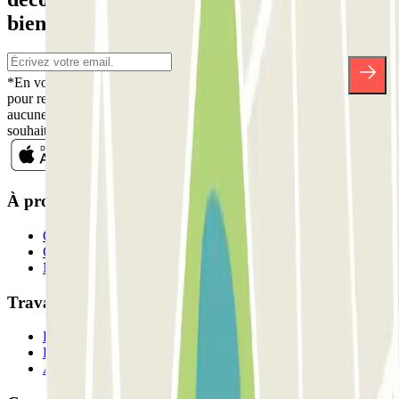
bien d'autres surprises.
*En vous inscrivant, vous acceptez notre politique de confidentialité
pour recevoir des communications commerciales de Parclick. Sans
aucune obligation, vous pouvez vous désinscrire quand vous le
souhaitez dans la même newsletter.
À propos de Parclick
Qui sommes-nous ?
Comment ça marche?
Nos parkings
Travaillons ensemble?
Professionnels
Fournisseur de parking
Affiliés