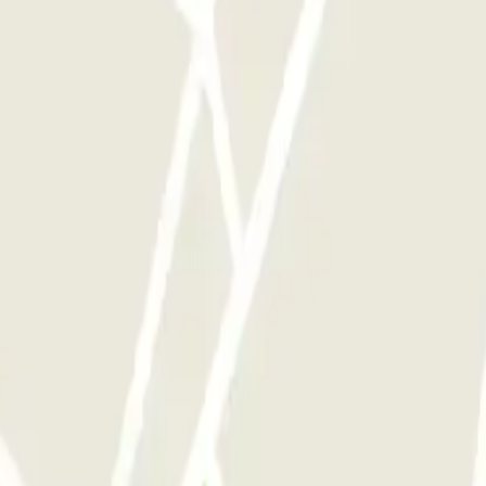
si souvent que vous le souhaitez.
in Problem. Uns hatte nur das finden des Parkhauses Probleme bereitet,