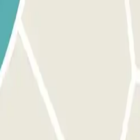
ilisez le bouton prévu pour ouvrir l'entrée. Assurez-vous que vous êtes
e bouton pour ouvrir la sortie et les portes piétonnes, le processus e
ous devrez payer le montant additionnel via l'application ou le lien que 