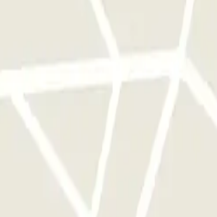
qu'une seule fois
e parkings de cet opérateur disponible sur Parclick.