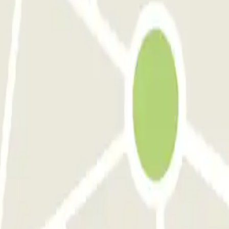
 da die Adresse nicht ganz eindeutig war. Es war die Strase und eine