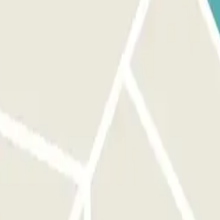
 devant la bonne entrée avant d'activer le bouton.
st le même que pour l'entrée. Vous disposerez de 15 minutes
vous trouverez dans votre réservation. N'oubliez pas de le faire avant