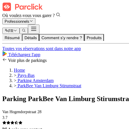
Où voulez-vous vous garer ?
Professionnels
FR
Résumé
Détails
Comment s'y rendre ?
Produits
Toutes vos réservations sont dans notre app
Téléchargez l'app
Voir plus de parkings
Home
>
Pays-Bas
>
Parking Amsterdam
>
ParkBee Van Limburg Stirumstraat
Parking ParkBee Van Limburg Stirumstra
Van Hogendorpstraat 28
3.7