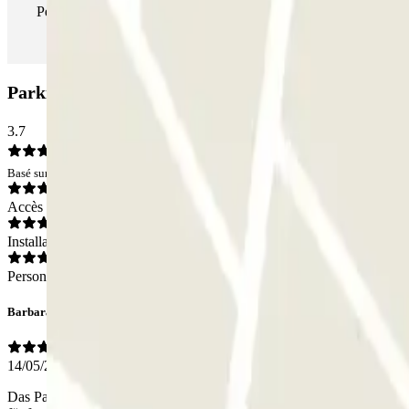
Pendant votre séjour, vous pouvez entrer et sortir du parking aus
Parking ParkBee Van Limburg Stirumstraat: Avis
3.7
Basé sur 12 avis
Accès
Installations
Personnel
Barbara
14/05/2026
Das Parkhaus ist klein und sauber. Öffnen und schließen des Tores ke