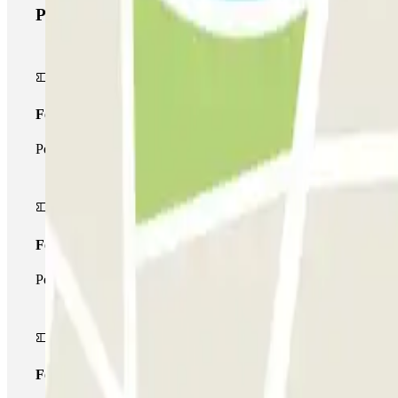
Produits Parclick
Forfait Simple
Pendant votre séjour, vous ne pourrez entrer et sortir du parking 
Forfait de stationnement multiple
Pendant votre séjour, vous pouvez utiliser l'ensemble du réseau d
Forfait illimité