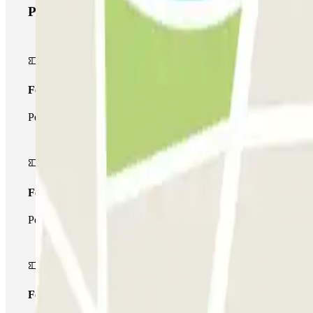
Produits Parclick
Forfait Simple
Pendant votre séjour, vous ne pourrez entrer et sortir du parking 
Forfait de stationnement multiple
Pendant votre séjour, vous pouvez utiliser l'ensemble du réseau d
Forfait illimité