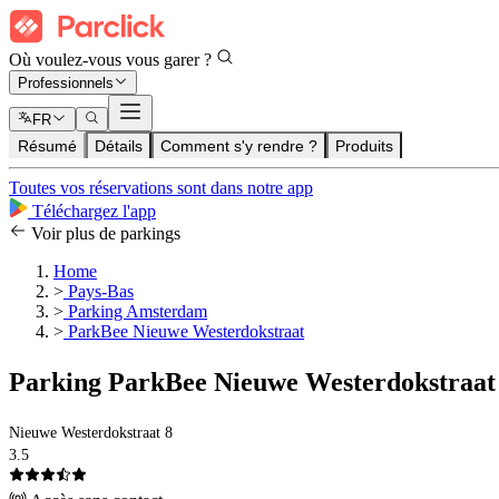
Où voulez-vous vous garer ?
Professionnels
FR
Résumé
Détails
Comment s'y rendre ?
Produits
Toutes vos réservations sont dans notre app
Téléchargez l'app
Voir plus de parkings
Home
>
Pays-Bas
>
Parking Amsterdam
>
ParkBee Nieuwe Westerdokstraat
Parking ParkBee Nieuwe Westerdokstraat
Nieuwe Westerdokstraat 8
3.5