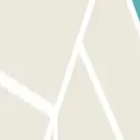
 devant la bonne entrée avant d'activer le bouton.
st le même que pour l'entrée. Vous disposerez de 15 minutes
vous trouverez dans votre réservation. N'oubliez pas de le faire avant