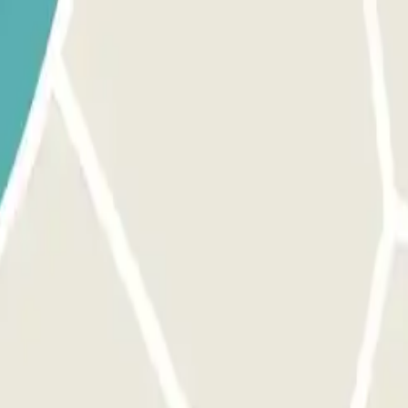
ilisez le bouton prévu pour ouvrir l'entrée. Assurez-vous que vous êtes
e bouton pour ouvrir la sortie et les portes piétonnes, le processus e
ous devrez payer le montant additionnel via l'application ou le lien que 