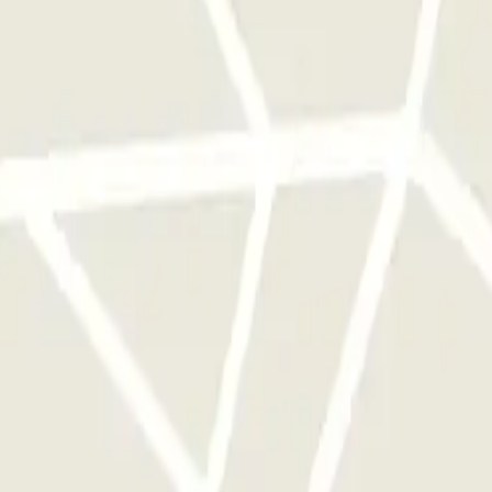
qu'une seule fois
e parkings de cet opérateur disponible sur Parclick.