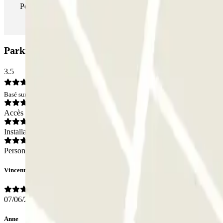
Pendant votre séjour, vous pouvez entrer et sortir du parking aus
Parking ParkBee Nieuwe Westerdokstraat: Avis
3.5
Basé sur 11 avis
Accès
Installations
Personnel
Vincent
07/06/2025
Anne