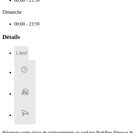
00:00 - 23:59
Dimanche
00:00 - 23:59
Détails
1.9m
Réservez votre place de stationnement au parking ParkBee Nieuwe West