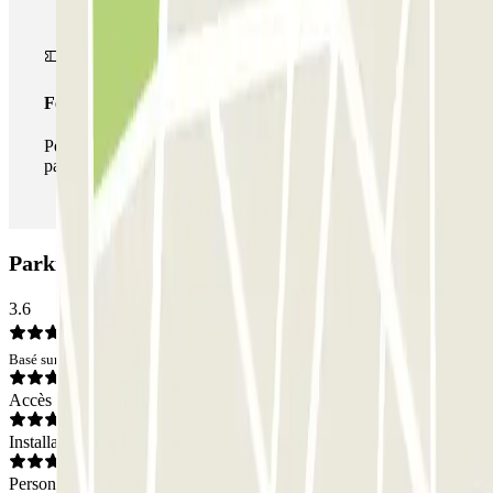
Forfait illimité
Pendant votre séjour, vous pouvez entrer et sortir du
parking aussi souvent que vous le souhaitez.
Parking Parkbee Hotel Levell: Avis
3.6
Basé sur 3 avis
Accès
Installations
Personnel