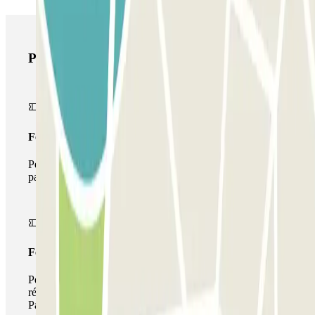
Produits Parclick
Forfait Simple
Pendant votre séjour, vous ne pourrez entrer et sortir du
parking qu'une seule fois
Forfait de stationnement multiple
Pendant votre séjour, vous pouvez utiliser l'ensemble du
réseau de parkings de cet opérateur disponible sur
Parclick.