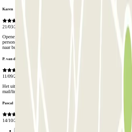
Karen
21/03/2026
Openen toegang werkte niet met parclick. Gelukkig was het
personeel vh hotel bereid om poort voor ons te openen. Idem bij het
naar buiten rijden. Parclick geen goede ervaring voor ons.
P. van der
11/09/2024
Het uitrijden lukte niet vanwege het ontbreken van een uitrij-e-
mail/link. Het hotel ter plaatste heeft dit praktisch opgelost.
Pascal
14/10/2023
Précédent