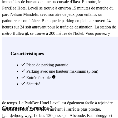
immeubles de bureaux et une succursale d'Ikea. En outre, le
ParkBee Hotel Levell se trouve à environ 15 minutes de marche du
parc Nelson Mandela, avec son aire de jeux pour enfants, sa
patinoire et son théâtre. Bien que le parking en plein air ouvert 24
heures sur 24 soit attrayant pour le trafic de destination. La station de
métro Bullewijk se trouve à 200 mètres de l'hôtel. Vous pouvez y
prendre les lignes de métro 50 ou 54. La station Bijlmer ArenA se
trouve à un arrêt. Cette station est située entre le centre commercial
Amsterdamse Poort et le boulevard ArenA. De là, vous pouvez
Caractéristiques
également vous rendre à pied à la Johan Cruijffarena, à l'AFAS live,
à la Pathé Arena ou au Ziggo Dome. Alors que la ligne de métro 50
Place de parking garantie
dessert les stations Duivendrecht, Lelylaan et Sloterdijk, la ligne de
Parking avec une hauteur maximum (3.6m)
métro 54 dessert la gare centrale d'Amsterdam. Après avoir stationné
Entrée flexible
au ParkBee Hotel Levell, vous avez envie de faire du shopping le
Sécurisé
long de la Kalverstraat ou de visiter l'un des nombreux sites
touristiques du centre-ville ? Le métro 54 vous y conduira en un rien
de temps. Le ParkBee Hotel Levell est également facile à rejoindre
Comment s'y rendre ?
en bus. Les bus 120 et 126 s'arrêtent à l'arrêt le plus proche,
Laarderhoogtweg. Le bus 120 passe par Abcoude, Baambrugge et