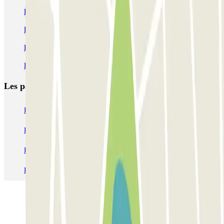
Parking Amsterdam RAI pas cher
Parking Amsterdam Zuid pas cher
Parking Amsterdam Oost pas cher | Parclick
Parking Amsterdam de Pijp pas cher
Les parkings les
plus réservés
Parking Paris
Parking Gare de Lyon
Parking Gare Montparnasse
Parking Charles de Gaulle - Roissy Aeroport
Parking Aéroport Roland Garros La Réunion P4 Longue Durée
Parking Aéroport Barcelone
Parking Aéroport Beauvais