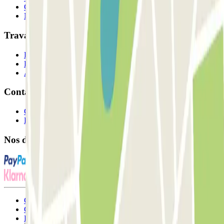
Comment ça marche?
Nos parkings
Travaillons ensemble?
Professionnels
Fournisseur de parking
Affiliés
Contact
Contactez-nous
FAQ
Nos différents modes de paiement:
Conditions générales d'utilisation et contrat
Conditions d'annulation
Politique relative aux cookies