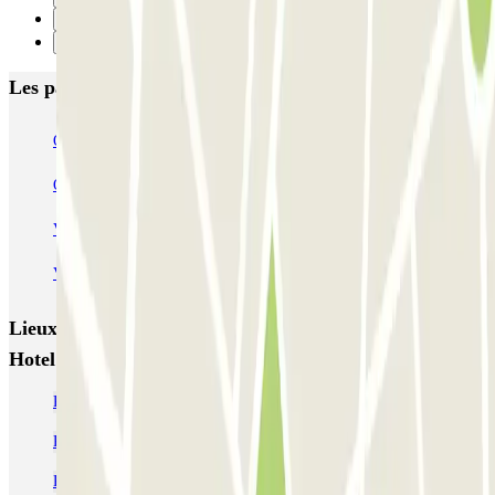
1
Suivant
Les parkings les mieux notés à Amsterdam
Q-Park Nieuwendijk
Q-Park Europarking
Q-Park Byzantium
Q-Park Oostpoort
Q-Park Museumplein
VALET - Hotel Swissotel
VALET - NEMO Science Museum
VALET - Jodenbreestraat, 4
VALET - Stadsschouwburg Amsterdam
VALET - Rijksmuseum
Lieux et événements intéressants à proximité Parkbee
Hotel Levell
Parking Bijlmer Arena pas cher
Parking Amsterdam ArenA pas cher
Parking Ziggo Dome Amsterdam pas cher