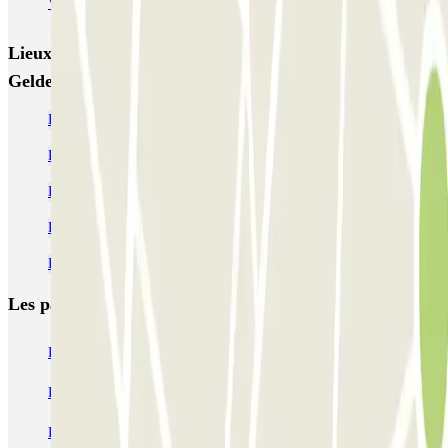
VALET - Stadsschouwburg Amsterdam
VALET - Rijksmuseum
Lieux et événements intéressants à proximité Parkbee
Gelderlandplein P3
Parking Amsterdam Zuid pas cher
Parking Amsterdam RAI pas cher
Parking Amsterdam de Pijp pas cher
Parking Amsterdam Vondelpark pas cher
Parking Musée Van Gogh pas cher
Les parkings les
plus réservés
Parking Paris
Parking Gare de Lyon
Parking Gare Montparnasse
Parking Charles de Gaulle - Roissy Aeroport
Parking Aéroport Roland Garros La Réunion P4 Longue Durée