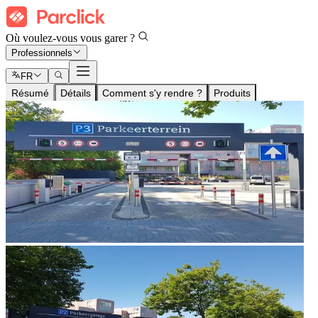
Où voulez-vous vous garer ?
Professionnels
FR
Résumé
Détails
Comment s'y rendre ?
Produits