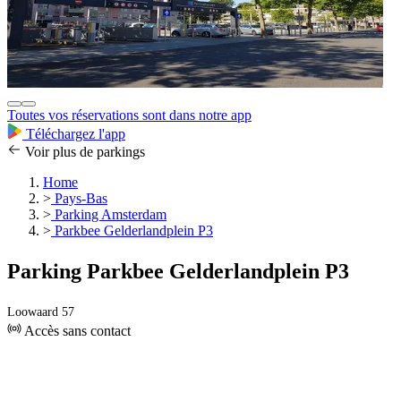
Toutes vos réservations sont dans notre app
Téléchargez l'app
Voir plus de parkings
Home
>
Pays-Bas
>
Parking Amsterdam
>
Parkbee Gelderlandplein P3
Parking Parkbee Gelderlandplein P3
Loowaard 57
Accès sans contact