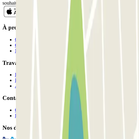
souhaitez dans la même newsletter.
À propos de Parclick
Qui sommes-nous ?
Comment ça marche?
Nos parkings
Travaillons ensemble?
Professionnels
Fournisseur de parking
Affiliés
Contact
Contactez-nous
FAQ
Nos différents modes de paiement: