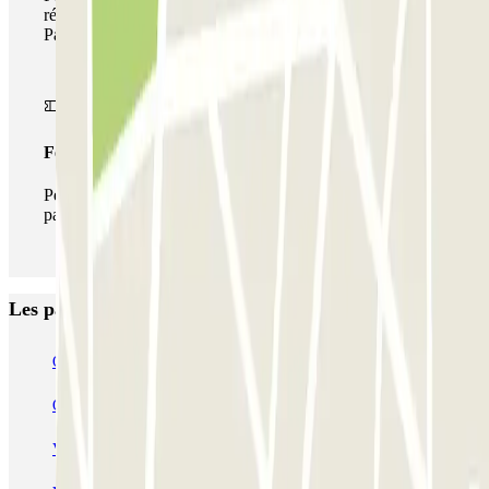
réseau de parkings de cet opérateur disponible sur
Parclick.
Forfait illimité
Pendant votre séjour, vous pouvez entrer et sortir du
parking aussi souvent que vous le souhaitez.
Les parkings les mieux notés à Amsterdam
Q-Park Nieuwendijk
Q-Park Europarking
Q-Park Byzantium
Q-Park Oostpoort
Q-Park Museumplein
VALET - Hotel Swissotel
VALET - NEMO Science Museum
VALET - Jodenbreestraat, 4