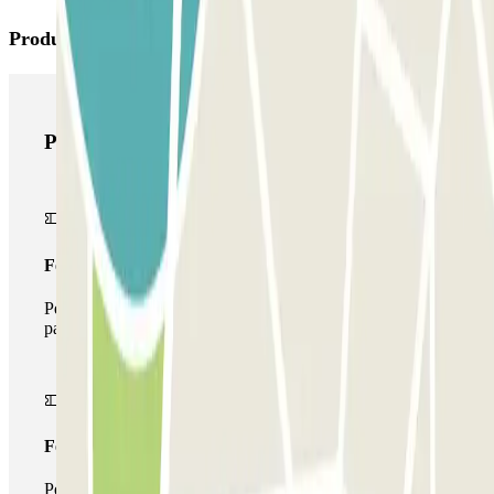
Produits Parclick
Produits Parclick
Forfait Simple
Pendant votre séjour, vous ne pourrez entrer et sortir du
parking qu'une seule fois
Forfait de stationnement multiple
Pendant votre séjour, vous pouvez utiliser l'ensemble du