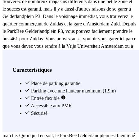
trouverez de nombreux magasins différents dans une petite zone et
le succès est garanti, mais il y a aussi d'autres raisons de se garer à
Gelderlandplein P3. Dans le voisinage immédiat, vous trouverez le
quartier commerçant de Zuidas et la gare d'Amsterdam Zuid. Depuis
le ParkBee Gelderlandplein P3, vous pouvez facilement prendre le
bus 461 pour Zuidas. Vous pouvez aussi vouloir vous garer ici parce
que vous devez vous rendre à la Vrije Universiteit Amsterdam ou à
l'hôpital UMC d'Amsterdam. Vous pouvez y aller à pied en douze
ou vingt minutes respectivement. Si vous préférez profiter d'un
environnement vert, le stationnement au ParkBee Gelderlandplein
Caractéristiques
n'est pas non plus une mauvaise idée. Juste au sud du centre
commercial et du parking se trouve le Gijsbrecht van Aemstelpark.
Place de parking garantie
Cette bande verte dans le quartier de Buitenveldert relie
Parking avec une hauteur maximum (1.9m)
l'Amstelpark et l'Amsterdamse Bos et constitue un endroit idéal pour
Entrée flexible
se promener ou laisser les enfants jouer. Si vous préférez vous
Accessible aux PMR
enfoncer davantage dans l'Amsterdamse Bos, il est également
Sécurisé
possible de prendre le bus local 463 jusqu'à l'arrêt Bolestein. Une
fois que vous êtes descendu du bus, il n'y a que sept minutes de
marche. Quoi qu'il en soit, le ParkBee Gelderlandplein est bien relié