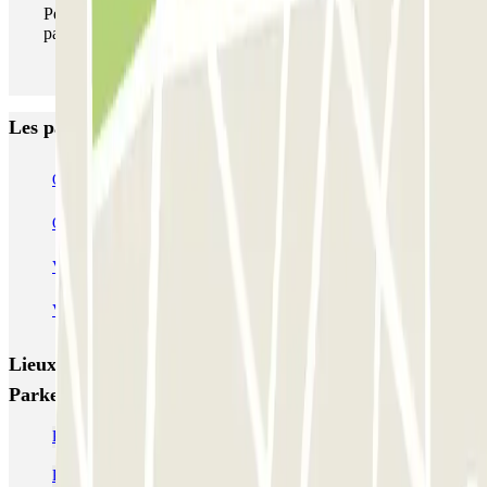
Pendant votre séjour, vous pouvez entrer et sortir du
parking aussi souvent que vous le souhaitez.
Les parkings les mieux notés à Amsterdam
Q-Park Nieuwendijk
Q-Park Europarking
Q-Park Byzantium
Q-Park Oostpoort
Q-Park Museumplein
VALET - Hotel Swissotel
VALET - NEMO Science Museum
VALET - Jodenbreestraat, 4
VALET - Stadsschouwburg Amsterdam
VALET - Rijksmuseum
Lieux et événements intéressants à proximité Parkbee
Parkeergarage Nieuw West
Parking Sloterdijk pas cher
Parking Amsterdam Vondelpark pas cher