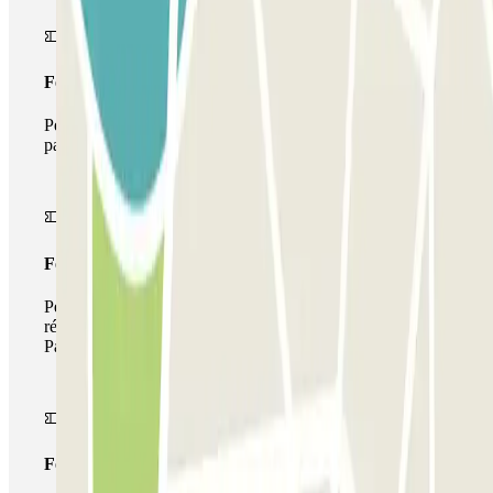
Forfait Simple
Pendant votre séjour, vous ne pourrez entrer et sortir du
parking qu'une seule fois
Forfait de stationnement multiple
Pendant votre séjour, vous pouvez utiliser l'ensemble du
réseau de parkings de cet opérateur disponible sur
Parclick.
Forfait illimité