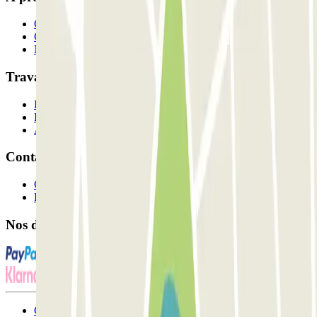
Qui sommes-nous ?
Comment ça marche?
Nos parkings
Travaillons ensemble?
Professionnels
Fournisseur de parking
Affiliés
Contact
Contactez-nous
FAQ
Nos différents modes de paiement:
Conditions générales d'utilisation et contrat