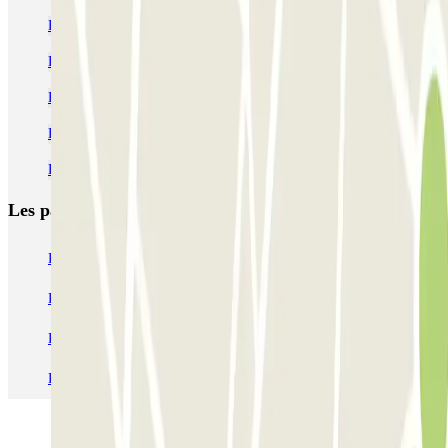
Parking Musée Van Gogh pas cher
Parking Amsterdam Zuid pas cher
Parking aéroport Amsterdam-Schiphol (AMS) pas cher
Parking Maison Anne Frank
Parking Westerpark (Amsterdam) pas cher
Les parkings les
plus réservés
Parking Paris
Parking Gare de Lyon
Parking Gare Montparnasse
Parking Charles de Gaulle - Roissy Aeroport
Parking Aéroport Roland Garros La Réunion P4 Longue Durée
Parking Aéroport Barcelone
Parking Aéroport Beauvais