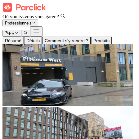
Où voulez-vous vous garer ?
Professionnels
FR
Résumé
Détails
Comment s'y rendre ?
Produits