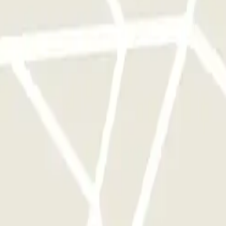
qu'une seule fois
e parkings de cet opérateur disponible sur Parclick.
si souvent que vous le souhaitez.