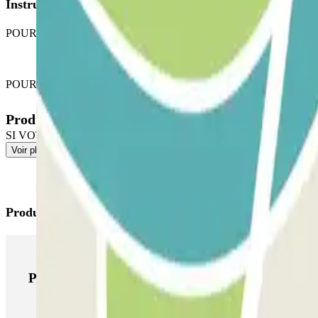
Instructions
POUR OUVRIR LA BARRIÈRE : prenez un ticket. Garez-vous à n'import
POUR SORTIR : rendez-vous à l'accueil avec votre bon d'échange Par
Produits disponibles
SI VOTRE PASS PERMET DES ENTRÉES/SORTIES ILLIMITÉES : rendez-
Voir plus
Produits Parclick
Produits Parclick