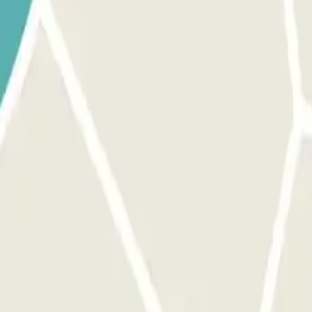
e quel emplacement libre. Rendez-vous à l'accueil avec votre bon d'
click pendant les horaires de présence du personnel.
vous à l'accueil avec votre bon d'échange Parclick pendant les 