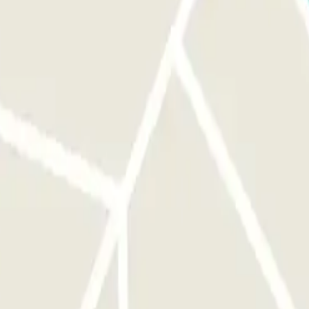
échange Parclick et le ticket.
horaires de présence du personnel.