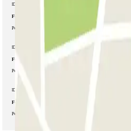
Forfait Simple
Pendant votre séjour, vous ne pourrez entrer et sortir du parking 
Forfait de stationnement multiple
Pendant votre séjour, vous pouvez utiliser l'ensemble du réseau d
Forfait illimité
Pendant votre séjour, vous pouvez entrer et sortir du parking aus