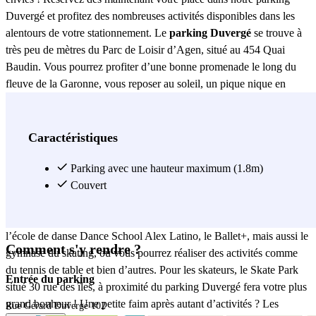
Duvergé et profitez des nombreuses activités disponibles dans les
alentours de votre stationnement. Le
parking Duvergé
se trouve à
très peu de mètres du Parc de Loisir d’Agen, situé au 454 Quai
Baudin. Vous pourrez profiter d’une bonne promenade le long du
fleuve de la Garonne, vous reposer au soleil, un pique nique en
famille ou entre amis. Bien d’autres activités vous attendent sans
devoir vous éloigner de votre voiture. Au cas où vous auriez besoin
de récupérer quelque chose à l’intérieur, ou simplement rentrer de
Caractéristiques
votre promenade et avoir votre véhicule, le parking Duvergé Indigo
est idéal ! Aux Alentours du fleuve de la Garonne, pour tous les fans
Parking avec une hauteur maximum (1.8m)
d’activités sportives, vous pourrez profiter de différents centres de
Couvert
loisirs. Garez votre voiture dans le parking Duvergé Indigo et
regagnez l’activités de votre choix en quelques minutes, comme
l’école de danse Dance School Alex Latino, le Ballet+, mais aussi le
Comment s'y rendre ?
gymnase du skating, où vous pourrez réaliser des activités comme
du tennis de table et bien d’autres. Pour les skateurs, le Skate Park
Entrée du parking
situé 30 rue des îles, à proximité du parking Duvergé fera votre plus
grand bonheur ! Une petite faim après autant d’activités ? Les
Rue Gérard Duvergé 102