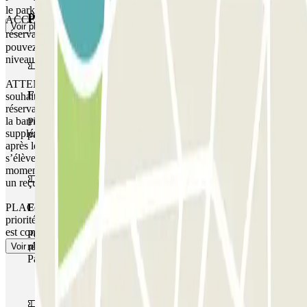
le parking Duvergé Indigo.
Produits Parclick
ACCÈS PIÉTON : Utilisez le code d'accès indiqué sur votre bon de
Voir plus
réservation. Si le parking n'est pas équipé d'un digicode vous
pouvez contacter le personnel du parking via l'interphone situé au
niveau de la porte d'accès piéton.
ATTENTION : Vous disposez d’une heure de courtoisie si vous
Forfait Simple
souhaitez accéder au parking avant l’heure indiquée sur votre
réservation. Si vous essayez d’accéder au parking avant ce créneau,
la barrière ne s’ouvrira pas. Veuillez noter que tout temps
Pendant votre séjour, vous ne pourrez entrer et sortir du
supplémentaire vous sera facturé, que vous arriviez avant ou partiez
parking qu'une seule fois
après les heures indiquées dans votre réservation. Le montant
s’élèvera en fonction des tarifs locaux pratiqués par le parking à ce
moment-là. Dans ces cas, à la fin de votre réservation, vous recevrez
un reçu pour le temps supplémentaire.
PLACE NON GARANTIE DANS CE PARKING. Il n'y a pas de
Forfait de stationnement multiple
priorité d'entrée, vous devrez faire la queue ou attendre si le parking
est complet.
Pendant votre séjour, vous pouvez utiliser l'ensemble du
réseau de parkings de cet opérateur disponible sur
Voir plus
Parclick.