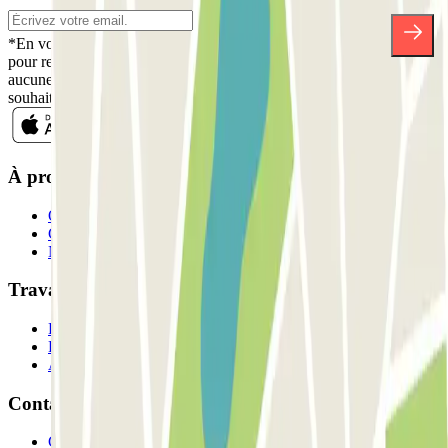
*En vous inscrivant, vous acceptez notre politique de confidentialité
pour recevoir des communications commerciales de Parclick. Sans
aucune obligation, vous pouvez vous désinscrire quand vous le
souhaitez dans la même newsletter.
À propos de Parclick
Qui sommes-nous ?
Comment ça marche?
Nos parkings
Travaillons ensemble?
Professionnels
Fournisseur de parking
Affiliés
Contact
Contactez-nous