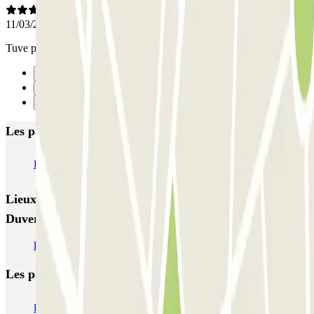
11/03/2025
Tuve problemas con el reconocimiento de mi matrícula al salir
Précédent
1
Suivant
Les parkings les mieux notés à Agen
INDIGO Gare P1
INDIGO Gare P2
INDIGO Carnot Lafayette
Lieux et événements intéressants à proximité INDIGO
Duvergé
Parking Gare d'Agen pas cher | Parclick
Les parkings les
plus réservés
Parking Paris
Parking Gare de Lyon
Parking Gare Montparnasse