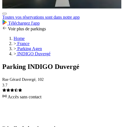
Toutes vos réservations sont dans notre app
Téléchargez l'app
Voir plus de parkings
Home
>
France
>
Parking Agen
>
INDIGO Duvergé
Parking INDIGO Duvergé
Rue Gérard Duvergé, 102
3.7
Accès sans contact