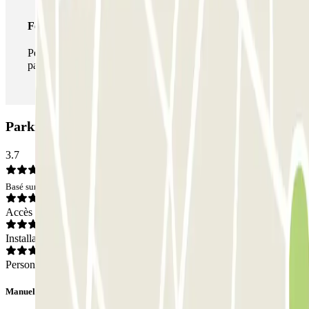
Forfait illimité
Pendant votre séjour, vous pouvez entrer et sortir du
parking aussi souvent que vous le souhaitez.
Parking INDIGO Duvergé: Avis
3.7
Basé sur 1 avis
Accès
Installations
Personnel
Manuel