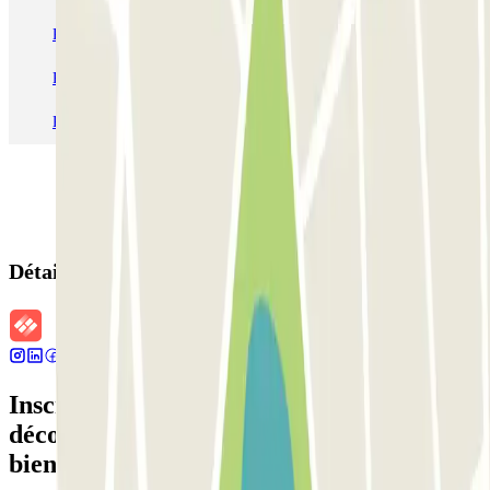
Parking Charles de Gaulle - Roissy Aeroport
Parking Aéroport Roland Garros La Réunion P4 Longue Durée
Parking Aéroport Barcelone
Parking Aéroport Beauvais
Détails de la réservation
Inscrivez-vous à notre newsletter et
découvrez des réductions, des concours et
bien d'autres surprises.