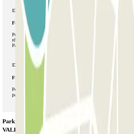
Forfait de stationnement multiple
Pendant votre séjour, vous pouvez utiliser l'ensemble du
réseau de parkings de cet opérateur disponible sur
Parclick.
Forfait illimité
Pendant votre séjour, vous pouvez entrer et sortir du
parking aussi souvent que vous le souhaitez.
Parking Hortalegre Cruceros - Puerto de Valencia
VALET: Avis