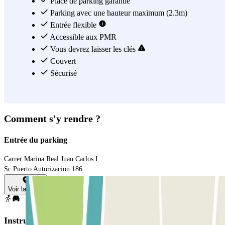
Valence, le parking Hortalegre – Veles e Vents vous offre la
Place de parking garantie
meilleure solution avec ses tarifs compétitifs et ses horaires
Parking avec une hauteur maximum (2.3m)
d’ouverture flexibles. Comme toujours, Parclick vous facilite la vie.
Entrée flexible
Garez votre voiture dans le Parking Veles e Vents et ne vous en
Accessible aux PMR
occupez plus !
Vous devrez laisser les clés
Couvert
Voir plus
Sécurisé
Comment s'y rendre ?
Entrée du parking
Carrer Marina Real Juan Carlos I
Sc Puerto Autorizacion 186
Voir la carte
Instructions