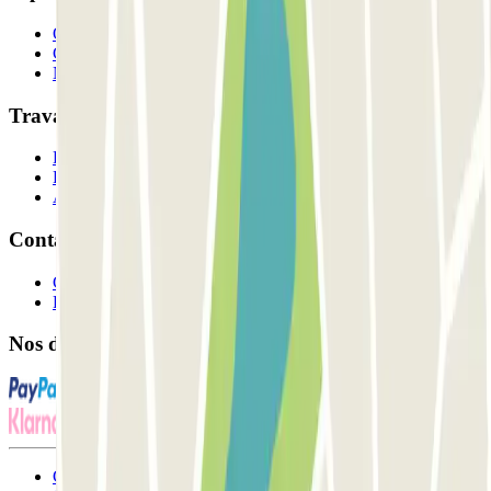
Qui sommes-nous ?
Comment ça marche?
Nos parkings
Travaillons ensemble?
Professionnels
Fournisseur de parking
Affiliés
Contact
Contactez-nous
FAQ
Nos différents modes de paiement:
Conditions générales d'utilisation et contrat