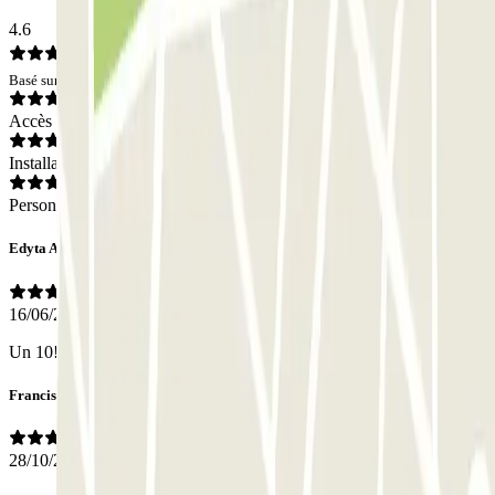
4.6
Basé sur 18 avis
Accès
Installations
Personnel
Edyta Anna
16/06/2025
Un 10! Todo muy bien!
Francisco Javie
28/10/2024