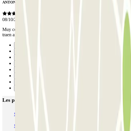
ANTONIO
08/10/2024
Muy cómodo, lo recogen al lado de la entrada del puerto y te lo
traen al mismo sitio cuando llegas
Précédent
1
2
3
4
5
6
Suivant
Les parkings les mieux notés à Valencia
SABA Estación Valencia - Joaquín Sorolla
SABA Estación Valencia Nord
Hotel Las Arenas
Garaje Aspas