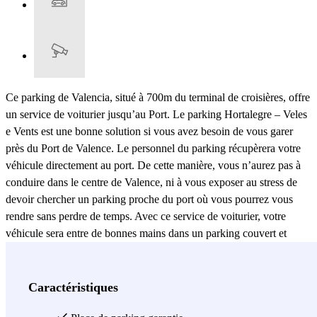
Ce parking de Valencia, situé à 700m du terminal de croisières, offre
un service de voiturier jusqu’au Port. Le parking Hortalegre – Veles
e Vents est une bonne solution si vous avez besoin de vous garer
près du Port de Valence. Le personnel du parking récupèrera votre
véhicule directement au port. De cette manière, vous n’aurez pas à
conduire dans le centre de Valence, ni à vous exposer au stress de
devoir chercher un parking proche du port où vous pourrez vous
rendre sans perdre de temps. Avec ce service de voiturier, votre
véhicule sera entre de bonnes mains dans un parking couvert et
surveillé, tout cela proche du port. Le parking Hortalegre – Veles e
Vents est ouvert 24h/24, vous aurez donc la possibilité d’arriver à
n’importe quel moment (durant les horaires de check-in). Quelque
Caractéristiques
soit la raison pour laquelle vous devez vous garer au Port de