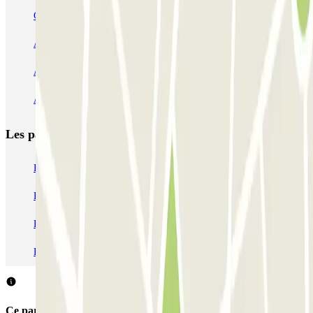
Garaje Pechina
Avenida del Oeste
Severo Ochoa
APK2 Tráfico AVE - Jerónimo Muñoz
APK2 Abastos - Navarro Llorens
APK2 Hospital General Universitario Valencia
Les parkings les
plus réservés
Parking Paris
Parking Gare de Lyon
Parking Gare Montparnasse
Parking Charles de Gaulle - Roissy Aeroport
Parking Aéroport Roland Garros La Réunion P4 Longue Durée
Parking Aéroport Barcelone
Parking Aéroport Beauvais
Ce parking ne permet pas de réserver avec Parclick.