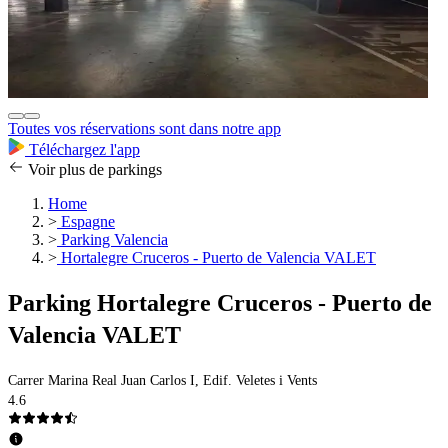
Toutes vos réservations sont dans notre app
Téléchargez l'app
Voir plus de parkings
Home
>
Espagne
>
Parking Valencia
>
Hortalegre Cruceros - Puerto de Valencia VALET
Parking Hortalegre Cruceros - Puerto de
Valencia VALET
Carrer Marina Real Juan Carlos I, Edif. Veletes i Vents
4.6