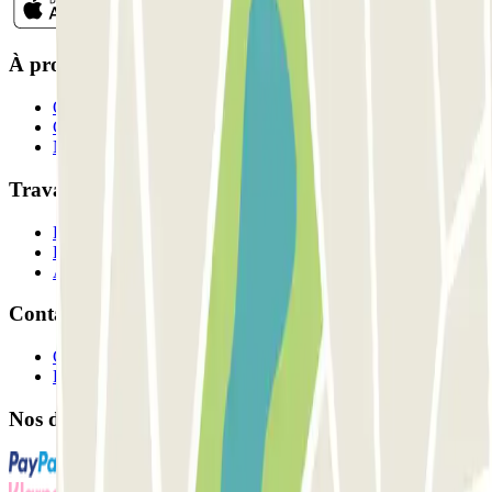
À propos de Parclick
Qui sommes-nous ?
Comment ça marche?
Nos parkings
Travaillons ensemble?
Professionnels
Fournisseur de parking
Affiliés
Contact
Contactez-nous
FAQ
Nos différents modes de paiement: