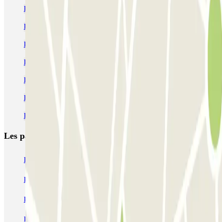
Parking Gare de Tourcoing pas cher
Parking Gare Lille Europe | Compararez des tarifs | Parclick
Parking Stade Pierre Mauroy | Réservation parking
Parking Lille Grand Palais pas cher
Parking Zénith Lille pas cher
Parking Lille Flandres (Gare) pas cher | Parclick
Parking Vieux Lille (centre-ville) pas cher | Parclick
Les parkings les
plus réservés
Parking Paris
Parking Gare de Lyon
Parking Gare Montparnasse
Parking Charles de Gaulle - Roissy Aeroport
Parking Aéroport Roland Garros La Réunion P4 Longue Durée
Parking Aéroport Barcelone
Parking Aéroport Beauvais