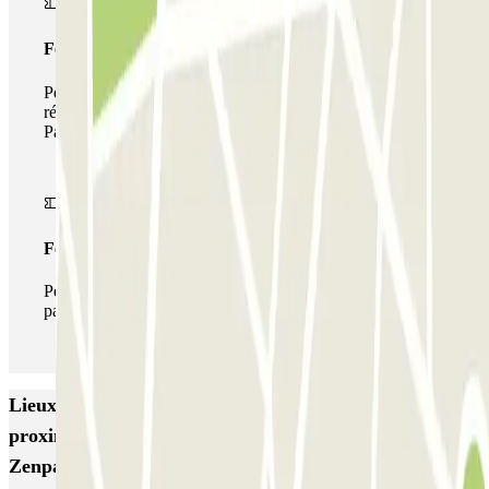
Forfait de stationnement multiple
Pendant votre séjour, vous pouvez utiliser l'ensemble du
réseau de parkings de cet opérateur disponible sur
Parclick.
Forfait illimité
Pendant votre séjour, vous pouvez entrer et sortir du
parking aussi souvent que vous le souhaitez.
Lieux et événements intéressants à
proximité Eurotéléport - Proche McArthurGlen
Zenpark