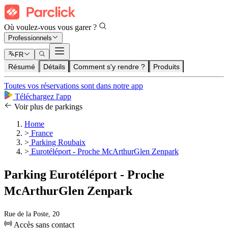
Où voulez-vous vous garer ?
Professionnels
FR
Résumé
Détails
Comment s'y rendre ?
Produits
Toutes vos réservations sont dans notre app
Téléchargez l'app
Voir plus de parkings
Home
>
France
>
Parking Roubaix
>
Eurotéléport - Proche McArthurGlen Zenpark
Parking Eurotéléport - Proche
McArthurGlen Zenpark
Rue de la Poste, 20
Accès sans contact