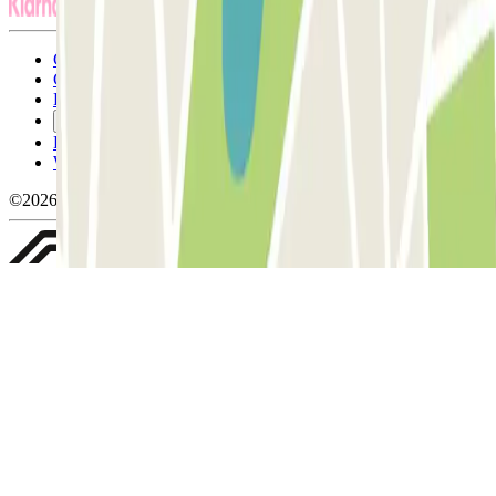
Conditions générales d'utilisation et contrat
Conditions d'annulation
Politique relative aux cookies
Gérer les cookies
Politique de confidentialité
Whistleblowing
©2026 Parclick. Tous droits réservés