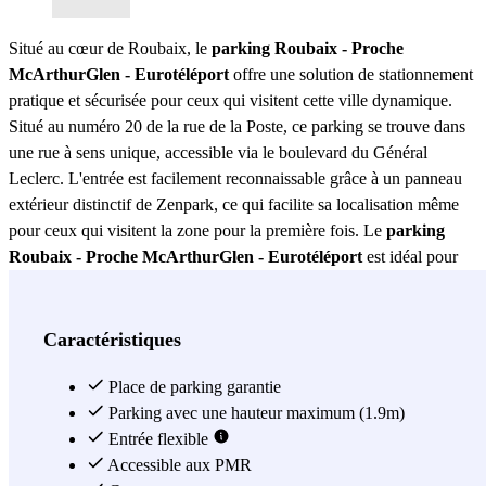
Situé au cœur de Roubaix, le
parking Roubaix - Proche
McArthurGlen - Eurotéléport
offre une solution de stationnement
pratique et sécurisée pour ceux qui visitent cette ville dynamique.
Situé au numéro 20 de la rue de la Poste, ce parking se trouve dans
une rue à sens unique, accessible via le boulevard du Général
Leclerc. L'entrée est facilement reconnaissable grâce à un panneau
extérieur distinctif de Zenpark, ce qui facilite sa localisation même
pour ceux qui visitent la zone pour la première fois. Le
parking
Roubaix - Proche McArthurGlen - Eurotéléport
est idéal pour
ceux qui souhaitent profiter d'une expérience de shopping sans stress
dans le célèbre centre commercial McArthurGlen, connu pour ses
boutiques de marques de luxe à prix réduits. De plus, sa proximité
Caractéristiques
avec Eurotéléport en fait une option parfaite pour ceux qui ont
besoin d'accéder rapidement aux transports en commun, facilitant le
Place de parking garantie
déplacement vers d'autres zones de la ville ou même vers Lille, qui
Parking avec une hauteur maximum (1.9m)
se trouve à seulement quelques minutes en train. Ce parking se
Entrée flexible
distingue non seulement par son emplacement stratégique, mais
Accessible aux PMR