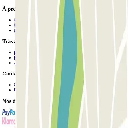
À propos de Parclick
Qui sommes-nous ?
Comment ça marche?
Nos parkings
Travaillons ensemble?
Professionnels
Fournisseur de parking
Affiliés
Contact
Contactez-nous
FAQ
Nos différents modes de paiement: