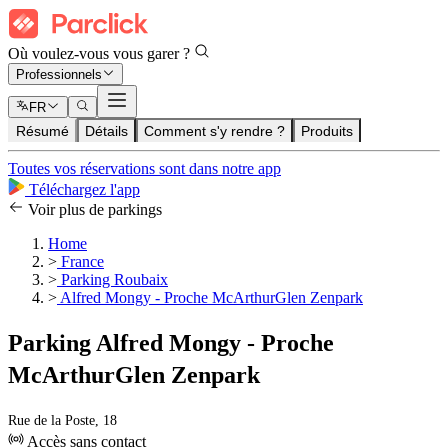
Où voulez-vous vous garer ?
Professionnels
FR
Résumé
Détails
Comment s'y rendre ?
Produits
Toutes vos réservations sont dans notre app
Téléchargez l'app
Voir plus de parkings
Home
>
France
>
Parking Roubaix
>
Alfred Mongy - Proche McArthurGlen Zenpark
Parking Alfred Mongy - Proche
McArthurGlen Zenpark
Rue de la Poste, 18
Accès sans contact