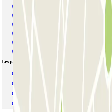
Parking Gare Lille Europe | Compararez des tarifs | Parclick
Parking Stade Pierre Mauroy | Réservation parking
Parking Lille Grand Palais pas cher
Parking Zénith Lille pas cher
Parking Lille Flandres (Gare) pas cher | Parclick
Parking Vieux Lille (centre-ville) pas cher | Parclick
Les parkings les
plus réservés
Parking Paris
Parking Gare de Lyon
Parking Gare Montparnasse
Parking Charles de Gaulle - Roissy Aeroport
Parking Aéroport Roland Garros La Réunion P4 Longue Durée
Parking Aéroport Barcelone
Parking Aéroport Beauvais