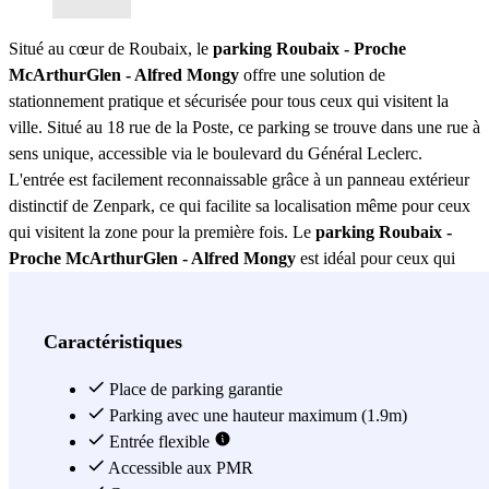
Situé au cœur de Roubaix, le
parking Roubaix - Proche
McArthurGlen - Alfred Mongy
offre une solution de
stationnement pratique et sécurisée pour tous ceux qui visitent la
ville. Situé au 18 rue de la Poste, ce parking se trouve dans une rue à
sens unique, accessible via le boulevard du Général Leclerc.
L'entrée est facilement reconnaissable grâce à un panneau extérieur
distinctif de Zenpark, ce qui facilite sa localisation même pour ceux
qui visitent la zone pour la première fois. Le
parking Roubaix -
Proche McArthurGlen - Alfred Mongy
est idéal pour ceux qui
souhaitent profiter d'une expérience de shopping sans souci dans le
célèbre centre commercial McArthurGlen. Sa proximité avec cette
destination de shopping en fait une option privilégiée pour les
Caractéristiques
acheteurs recherchant commodité et accessibilité. De plus, son
emplacement stratégique permet un accès rapide à d'autres
Place de parking garantie
attractions locales, ce qui le rend parfait pour les touristes et les
Parking avec une hauteur maximum (1.9m)
résidents. Ce
parking Roubaix - Proche McArthurGlen - Alfred
Entrée flexible
Mongy
se distingue non seulement par son emplacement privilégié,
Accessible aux PMR