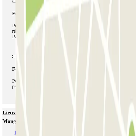
Forfait de stationnement multiple
Pendant votre séjour, vous pouvez utiliser l'ensemble du
réseau de parkings de cet opérateur disponible sur
Parclick.
Forfait illimité
Pendant votre séjour, vous pouvez entrer et sortir du
parking aussi souvent que vous le souhaitez.
Lieux et événements intéressants à proximité Alfred
Mongy - Proche McArthurGlen Zenpark
Parking Gare de Tourcoing pas cher