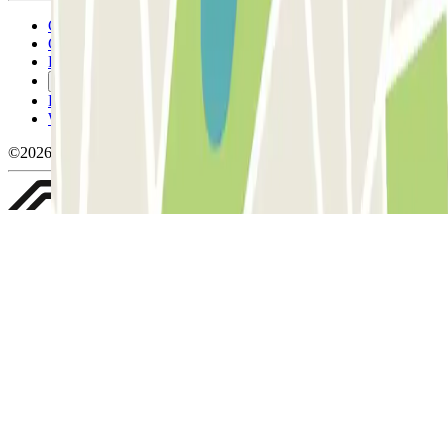
Conditions générales d'utilisation et contrat
Conditions d'annulation
Politique relative aux cookies
Gérer les cookies
Politique de confidentialité
Whistleblowing
©2026 Parclick. Tous droits réservés