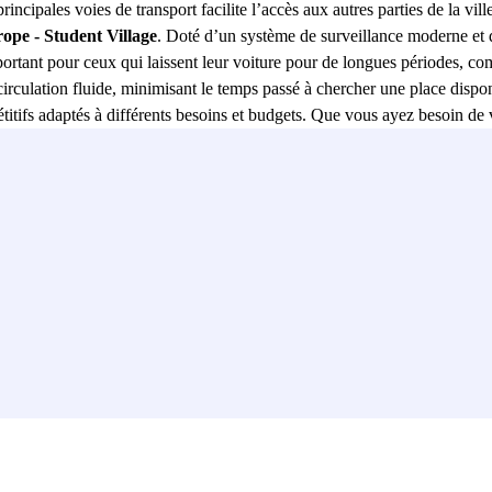
rincipales voies de transport facilite l’accès aux autres parties de la vi
ope - Student Village
. Doté d’un système de surveillance moderne et 
rtant pour ceux qui laissent leur voiture pour de longues périodes, com
circulation fluide, minimisant le temps passé à chercher une place dispon
étitifs adaptés à différents besoins et budgets. Que vous ayez besoin d
ces. Avec sa combinaison d’emplacement stratégique, de sécurité et de 
cacité dans leurs déplacements quotidiens.