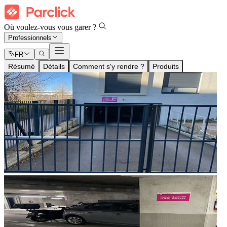
Où voulez-vous vous garer ?
Professionnels
FR
Résumé
Détails
Comment s'y rendre ?
Produits