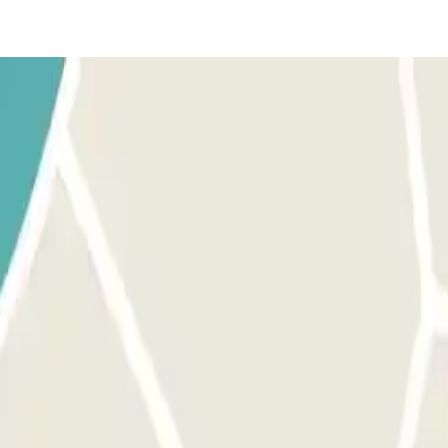
formations importantes"". L'accès à ce parking se fait par notre applicat
n, utilisez le bouton prévu à cet effet pour ouvrir l'entrée. Assurez-v
rocessus est le même que pour l'entrée. MARGE : Vous pouvez accéder au 
ns importantes""."