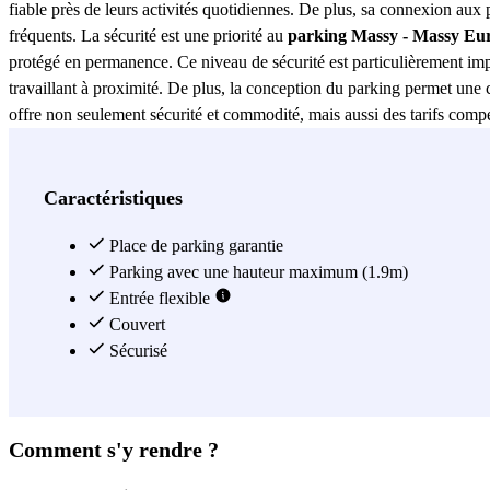
fiable près de leurs activités quotidiennes. De plus, sa connexion aux p
fréquents. La sécurité est une priorité au
parking Massy - Massy Eur
protégé en permanence. Ce niveau de sécurité est particulièrement impo
travaillant à proximité. De plus, la conception du parking permet une 
offre non seulement sécurité et commodité, mais aussi des tarifs comp
terme, ce parking propose des options flexibles adaptées à vos exigen
options à Massy pour ceux qui recherchent tranquillité d’esprit et effi
Voir plus
Caractéristiques
Place de parking garantie
Parking avec une hauteur maximum (1.9m)
Entrée flexible
Couvert
Sécurisé
Comment s'y rendre ?