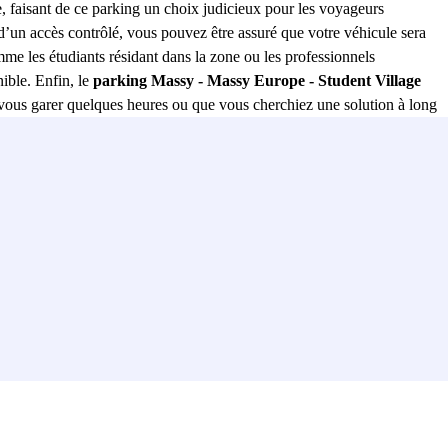
lle, faisant de ce parking un choix judicieux pour les voyageurs
d’un accès contrôlé, vous pouvez être assuré que votre véhicule sera
me les étudiants résidant dans la zone ou les professionnels
ible. Enfin, le
parking Massy - Massy Europe - Student Village
e vous garer quelques heures ou que vous cherchiez une solution à long
prix abordables, ce parking se positionne comme l’une des meilleures