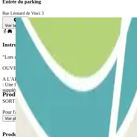
Entrée du parking
Rue Léonard de Vinci 3
Voir la carte
Instructions
"Lors de l'accès au parking, n'oubliez pas de consulter la section ""In
OUVERTURE PAR L'APPLICATION PARCLICK
A L'ARRIVEE : Depuis l'application ou via le lien de votre réservatio
: Une fois entré, vous recevrez le bouton pour ouvrir la sortie, le p
supplémentaire vous sera facturé.
Produits disponibles
SORTIE PIÉTONNE
Pour l'accès des piétons, veuillez consulter notre section ""Informatio
Voir plus
Produits Parclick