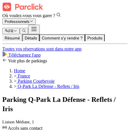
Où voulez-vous vous garer ?
Professionnels
FR
Résumé
Détails
Comment s'y rendre ?
Produits
Toutes vos réservations sont dans notre app
Téléchargez l'app
Voir plus de parkings
Home
>
France
>
Parking Courbevoie
>
Q-Park La Défense - Reflets / Iris
Parking Q-Park La Défense - Reflets /
Iris
Liaison Médiane, 1
Accès sans contact