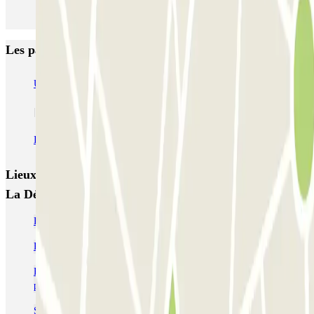
Les parkings les mieux notés à Courbevoie
URBIS PARK Jacques Cartier (INDIGO) - La Défense - Courbevoie
INDIGO Centre - Grande Arche
Lieux et événements intéressants à proximité Q-Park
La Défense - Reflets / Iris
Parking CNIT - La Défense (Paris) | Parclick
Parking La Défense (Paris) » Tarifs et Réservations | Parclick
Parking La Défense Arena (Plenitude Arena) | Réservation à bas
prix
Se garer pour le concert de Booba