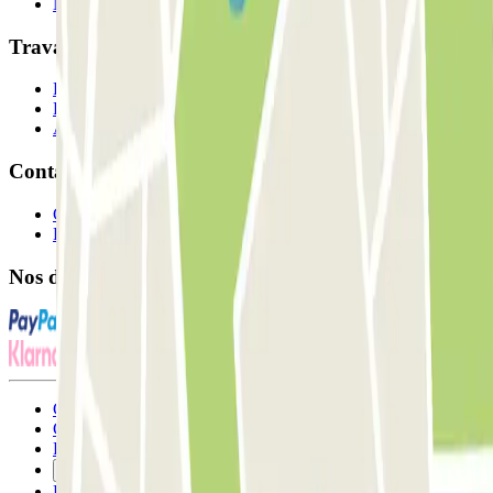
Nos parkings
Travaillons ensemble?
Professionnels
Fournisseur de parking
Affiliés
Contact
Contactez-nous
FAQ
Nos différents modes de paiement:
Conditions générales d'utilisation et contrat
Conditions d'annulation
Politique relative aux cookies
Gérer les cookies
Politique de confidentialité