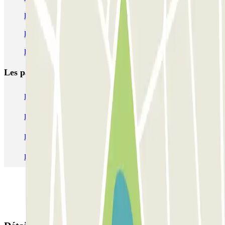
Parkings pour le Supercross de Paris à Paris La Défense Arena
Parking Fondation Louis Vuitton pas cher | Parclick
Parking Jardin d'acclimatation (Paris) pas cher
Les parkings les
plus réservés
Parking Paris
Parking Gare de Lyon
Parking Gare Montparnasse
Parking Charles de Gaulle - Roissy Aeroport
Parking Aéroport Roland Garros La Réunion P4 Longue Durée
Parking Aéroport Barcelone
Parking Aéroport Beauvais