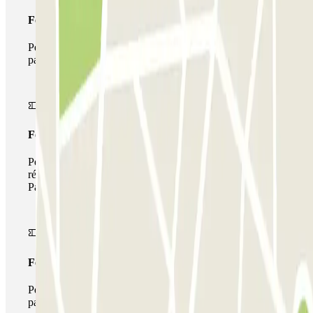
Forfait Simple
Pendant votre séjour, vous ne pourrez entrer et sortir du
parking qu'une seule fois
Forfait de stationnement multiple
Pendant votre séjour, vous pouvez utiliser l'ensemble du
réseau de parkings de cet opérateur disponible sur
Parclick.
Forfait illimité
Pendant votre séjour, vous pouvez entrer et sortir du
parking aussi souvent que vous le souhaitez.