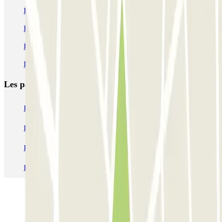
Parking Théâtre Fontaine à Paris | Parclick
Parking Théâtre Saint-Georges | Parclick
Parking Théâtre de l'Oeuvre | Parclick
Parking Theatre Mogador | Réservez votre place dans Parclick
Les parkings les
plus réservés
Parking Paris
Parking Gare de Lyon
Parking Gare Montparnasse
Parking Charles de Gaulle - Roissy Aeroport
Parking Aéroport Roland Garros La Réunion P4 Longue Durée
Parking Aéroport Barcelone
Parking Aéroport Beauvais