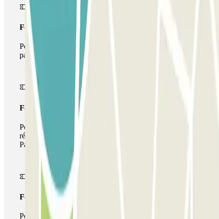
Forfait Simple
Pendant votre séjour, vous ne pourrez entrer et sortir du
parking qu'une seule fois
Forfait de stationnement multiple
Pendant votre séjour, vous pouvez utiliser l'ensemble du
réseau de parkings de cet opérateur disponible sur
Parclick.
Forfait illimité
Pendant votre séjour, vous pouvez entrer et sortir du