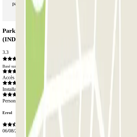
parking aussi souvent que vous le souhaitez.
Parking Pigalle Théâtre - URBIS PARK
(INDIGO): Avis
3.3
Basé sur 757 avis
Accès
Installations
Personnel
Errol
06/08/2026