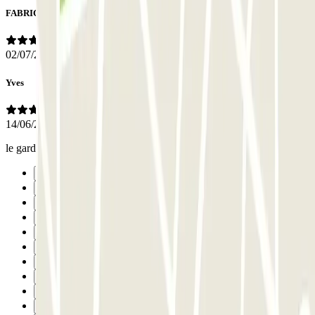
FABRICE
02/07/2026
Yves
14/06/2026
le gardien a été très gentil et très aimable
Précédent
1
2
3
4
5
6
7
8
9