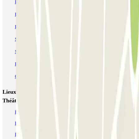
Bastille - Saint-Antoine
Beaubourg Centre Pompidou
Parkélis Lefebvre
Gare Maine Montparnasse
Forum des Halles-Rambuteau
SAEMES Méditerranée Gare de Lyon
SAEMES Goutte d'Or - Gare du Nord
Bercy - Arena - Gare de Lyon
Pullman Tour Eiffel
Garage d'Abbeville - Gare du Nord
Lieux et événements intéressants à proximité Pigalle
Théâtre - URBIS PARK (INDIGO)
Parking Théâtre de Paris au meilleur prix ! | Parclick
Parking Casino de Paris | Réservez votre place dans Parclick
Parking La Grande Comédie de Paris | Parclick