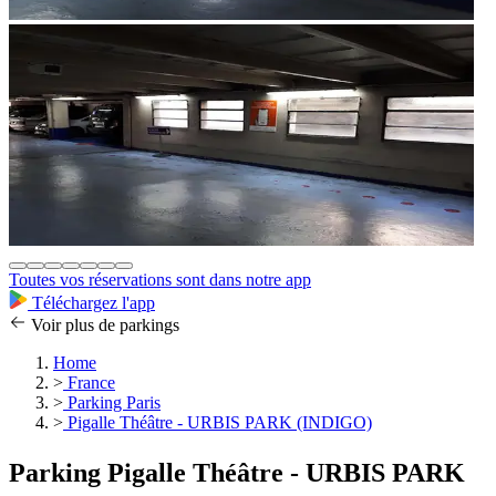
Toutes vos réservations sont dans notre app
Téléchargez l'app
Voir plus de parkings
Home
>
France
>
Parking Paris
>
Pigalle Théâtre - URBIS PARK (INDIGO)
Parking Pigalle Théâtre - URBIS PARK