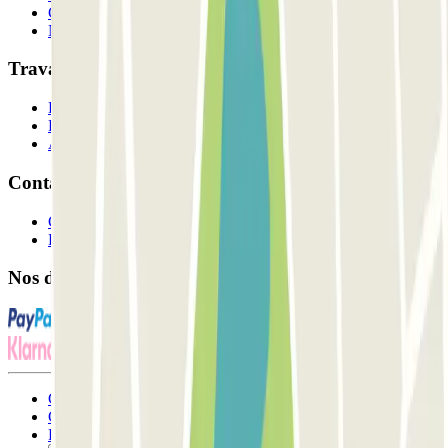
Comment ça marche?
Nos parkings
Travaillons ensemble?
Professionnels
Fournisseur de parking
Affiliés
Contact
Contactez-nous
FAQ
Nos différents modes de paiement:
Conditions générales d'utilisation et contrat
Conditions d'annulation
Politique relative aux cookies