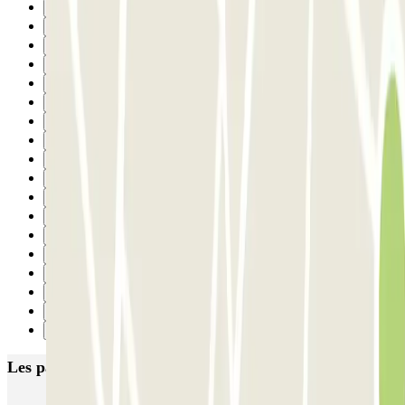
10
11
12
13
14
15
16
17
18
19
20
21
22
23
24
25
26
Suivant
Les parkings les mieux notés à Paris