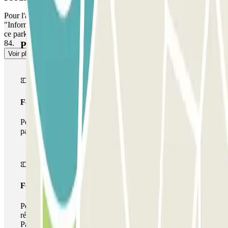
Pour l'accès des piétons, veuillez consulter notre section
"Informations importantes". Le parking dispose de trois places dans
ce parking. Les clients peuvent se garer sur l’une des trois : 17, 35 et
84.
Produits Parclick
Voir plus
Forfait Simple
Pendant votre séjour, vous ne pourrez entrer et sortir du
parking qu'une seule fois
Forfait de stationnement multiple
Pendant votre séjour, vous pouvez utiliser l'ensemble du
réseau de parkings de cet opérateur disponible sur
Parclick.