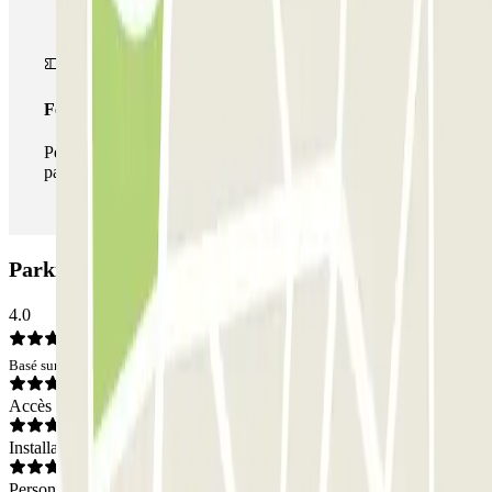
Forfait illimité
Pendant votre séjour, vous pouvez entrer et sortir du
parking aussi souvent que vous le souhaitez.
Parking Bellini - La Défense Zenpark: Avis
4.0
Basé sur 4 avis
Accès
Installations
Personnel