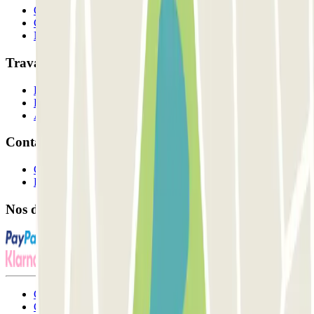
Qui sommes-nous ?
Comment ça marche?
Nos parkings
Travaillons ensemble?
Professionnels
Fournisseur de parking
Affiliés
Contact
Contactez-nous
FAQ
Nos différents modes de paiement:
Conditions générales d'utilisation et contrat
Conditions d'annulation