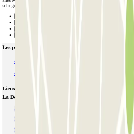
alles Mega gut. Fürs erstemal waren wir sehr zufrieden. Können wir
sehr gut empfehlen. Das Preisleistungsverhältnis.Sehr gut.
Précédent
1
2
Suivant
Les parkings les mieux notés à Puteaux
Q-Park La Défense - Boieldieu
Canvas La Défense - La Défense Zenpark
Lieux et événements intéressants à proximité Bellini -
La Défense Zenpark
Parking CNIT - La Défense (Paris) | Parclick
Parking La Défense (Paris) » Tarifs et Réservations | Parclick
Parking Fondation Louis Vuitton pas cher | Parclick