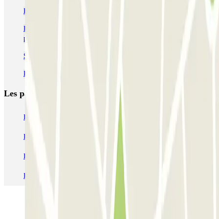
Parking Jardin d'acclimatation (Paris) pas cher
Parking La Défense Arena (Plenitude Arena) | Réservation à bas
prix
Se garer pour le concert de Booba
Parkings pour le Supercross de Paris à Paris La Défense Arena
Les parkings les
plus réservés
Parking Paris
Parking Gare de Lyon
Parking Gare Montparnasse
Parking Charles de Gaulle - Roissy Aeroport
Parking Aéroport Roland Garros La Réunion P4 Longue Durée
Parking Aéroport Barcelone
Parking Aéroport Beauvais