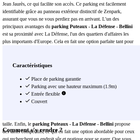
Jean Jaurès, ce qui facilite son accès. Ce parking est facilement
identifiable grâce au panneau extérieur distinctif de Zenpark,
assurant que vous ne vous perdiez pas en arrivant. L'un des
principaux avantages du
parking Puteaux - La Défense - Bellini
est sa proximité avec La Défense, l'un des quartiers d'affaires les
plus importants d'Europe. Cela en fait une option parfaite tant pour
les professionnels travaillant dans la zone que pour les visiteurs
souhaitant explorer les environs. De plus, son emplacement
stratégique permet un accès rapide aux principales voies de
Caractéristiques
transport, facilitant vos déplacements quotidiens. Le
parking
Puteaux - La Défense - Bellini
Place de parking garantie
n'offre pas seulement un
emplacement privilégié, mais garantit également la sécurité de votre
Parking avec une hauteur maximum (1.9m)
véhicule. Équipé de systèmes de surveillance modernes, vous
Entrée flexible
pouvez être tranquille en sachant que votre voiture est entre de
Couvert
bonnes mains. De plus, le parking dispose de places spacieuses, ce
qui facilite le stationnement même pour les véhicules de plus grande
taille. Enfin, le
parking Puteaux - La Défense - Bellini
propose
Comment s'y rendre ?
des tarifs compétitifs, ce qui en fait une option abordable pour ceux
qui recherchent un endroit sûr et pratique pour se garer. Que vous