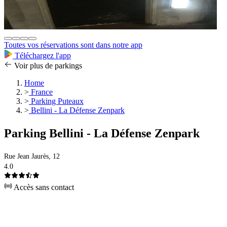
Toutes vos réservations sont dans notre app
Téléchargez l'app
Voir plus de parkings
Home
>
France
>
Parking Puteaux
>
Bellini - La Défense Zenpark
Parking Bellini - La Défense Zenpark
Rue Jean Jaurès, 12
4.0
Accès sans contact