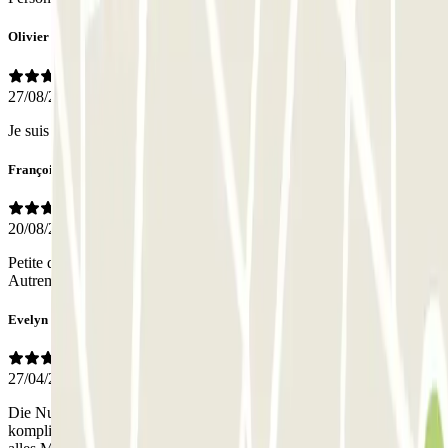
Olivier
27/08/2025
Je suis très satisfait de ce service simple et au tarif raisonnable.
Françoise
20/08/2025
Petite difficulté pour trouver le parking Manque de signalétique
Autrement RAS
Evelyn
27/04/2025
Die Nutzung der App war am Anfang etwas neu für uns und
kompliziert, aber nachdem wir uns damit beschäftigt haben, war