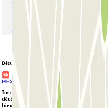
Parking Paris
Parking Gare de Lyon
Parking Gare Montparnasse
Parking Charles de Gaulle - Roissy Aeroport
Parking Aéroport Roland Garros La Réunion P4 Longue Durée
Parking Aéroport Barcelone
Parking Aéroport Beauvais
Détails de la réservation
Inscrivez-vous à notre newsletter et
découvrez des réductions, des concours et
bien d'autres surprises.