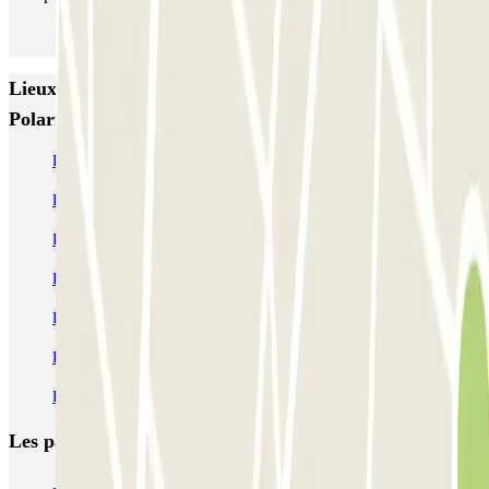
Lieux et événements intéressants à proximité Parkbee
Polarisavenue
Parking aéroport Amsterdam-Schiphol (AMS) pas cher
Parking Amsterdam Zuid pas cher
Parking Amsterdam Vondelpark pas cher
Parking Amsterdam RAI pas cher
Parking Sloterdijk pas cher
Parking Musée Van Gogh pas cher
Parking Amsterdam de Pijp pas cher
Les parkings les
plus réservés