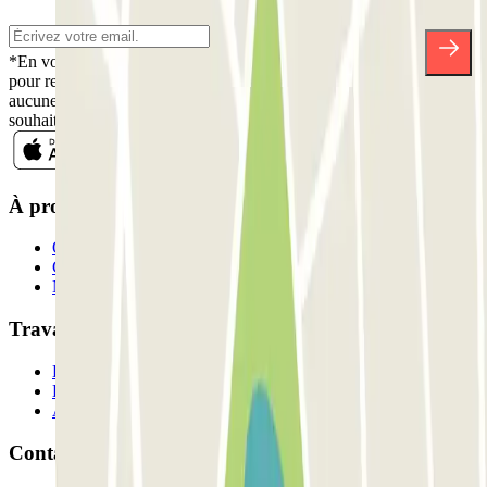
*En vous inscrivant, vous acceptez notre politique de confidentialité
pour recevoir des communications commerciales de Parclick. Sans
aucune obligation, vous pouvez vous désinscrire quand vous le
souhaitez dans la même newsletter.
À propos de Parclick
Qui sommes-nous ?
Comment ça marche?
Nos parkings
Travaillons ensemble?
Professionnels
Fournisseur de parking
Affiliés
Contact