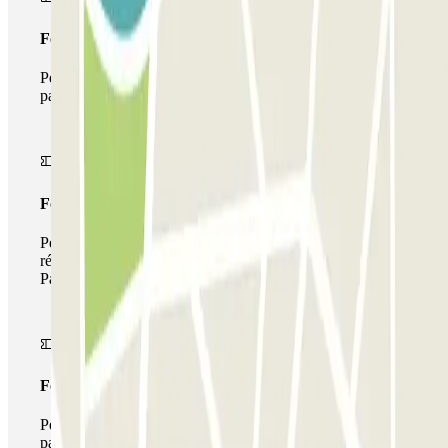
Forfait Simple
Pendant votre séjour, vous ne pourrez entrer et sortir du
parking qu'une seule fois
Forfait de stationnement multiple
Pendant votre séjour, vous pouvez utiliser l'ensemble du
réseau de parkings de cet opérateur disponible sur
Parclick.
Forfait illimité
Pendant votre séjour, vous pouvez entrer et sortir du
parking aussi souvent que vous le souhaitez.