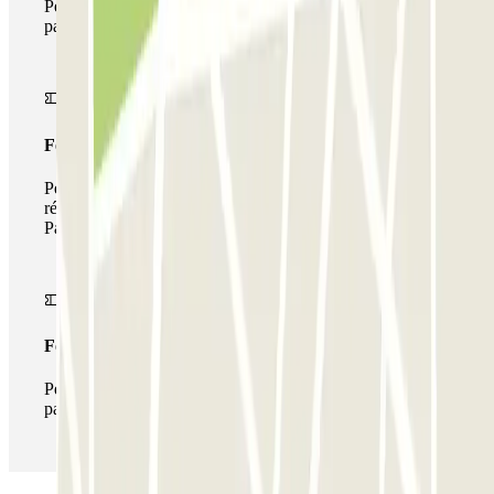
Pendant votre séjour, vous ne pourrez entrer et sortir du
parking qu'une seule fois
Forfait de stationnement multiple
Pendant votre séjour, vous pouvez utiliser l'ensemble du
réseau de parkings de cet opérateur disponible sur
Parclick.
Forfait illimité
Pendant votre séjour, vous pouvez entrer et sortir du
parking aussi souvent que vous le souhaitez.