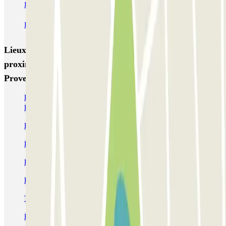
INDIGO Paradis Mélizan
INDIGO Préfecture
INDIGO Quai d'Arenc
INDIGO République
Lieux et événements intéressants à
proximité Ecolowpark - Proche Aéroport Marseille
Provence - Découvert
Parking aéroport Marseille pas cher - Navette & Voiturier |
Parclick
Parking Terminal 2 Aéroport Marseille | Parclick
Parking Terminal 1 Aéroport Marseille | Parclick
Parking Aix TGV (Gare) | Parclick
Parking croisière Marseille pas cher | Réservation en ligne
Trouver un parking au Dock des Suds de Marseille
Parking pas cher aux Docks de Marseille (quartier de la Joliette)