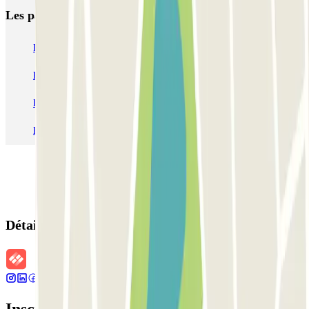
Les parkings les
plus réservés
Parking Paris
Parking Gare de Lyon
Parking Gare Montparnasse
Parking Charles de Gaulle - Roissy Aeroport
Parking Aéroport Roland Garros La Réunion P4 Longue Durée
Parking Aéroport Barcelone
Parking Aéroport Beauvais
Détails de la réservation