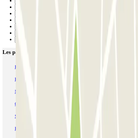
9
10
11
12
13
14
Suivant
Les parkings les mieux notés à Marseille
Ecolowpark - Proche Aéroport Marseille Provence - Découvert
Rome
Blue Valet - Aéroport de Marseille (MRS) - Extérieur
MyValetservices2.0 - Service Voiturier - Aéroport de Marseille
Centre du pneu - Aéroport de Marseille
Service Voiturier PARKING SERVICES - Aéroport Marseille
Provence