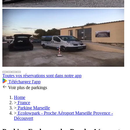
Toutes vos réservations sont dans notre app
Téléchargez l'app
Voir plus de parkings
Home
>
France
>
Parking Marseille
>
Ecolowpark - Proche Aéroport Marseille Provence -
Découvert