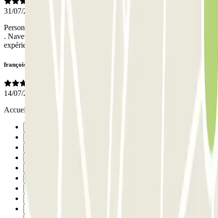
31/07/2026
Personnel professionnel et sérieux . Véhicule laissé en toute sécurité
. Navette gratuite depuis le parking vers l’aéroport . Très bonne
expérience client.
françoise
14/07/2026
Accueil super sympathique, à l'aller comme au retour.
Précédent
1
2
3
4
5
6
7
8