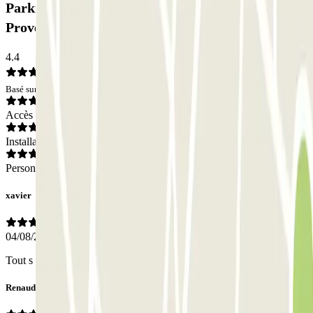
Parking Ecolowpark - Proche Aéroport Marseille
Provence - Découvert: Avis
4.4
Basé sur 42 avis
Accès
Installations
Personnel
xavier
04/08/2026
Tout s est très bien passé Merci
Renaud