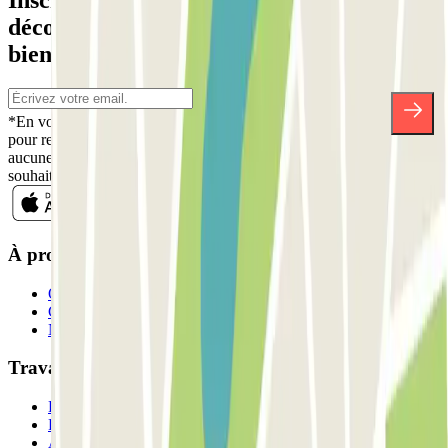
Inscrivez-vous à notre newsletter et
découvrez des réductions, des concours et
bien d'autres surprises.
*En vous inscrivant, vous acceptez notre politique de confidentialité
pour recevoir des communications commerciales de Parclick. Sans
aucune obligation, vous pouvez vous désinscrire quand vous le
souhaitez dans la même newsletter.
À propos de Parclick
Qui sommes-nous ?
Comment ça marche?
Nos parkings
Travaillons ensemble?
Professionnels
Fournisseur de parking
Affiliés