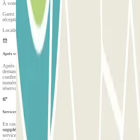
À votre arrivée, votre véhicule fera l'objet d'un état des lieux.
Garez votre véhicule et validez votre réservation auprès de la
réception.
Localisation de la réception : en face du portail d'entrée du parking.
Après votre voyage
Après avoir récupéré vos bagages, appelez le parking pour
demander la prise en charge. Pendant l'appel, une personne vous
confirmera le point de rencontre à la terminal de l'aéroport. Le
numéro de téléphone du parking vous sera fourni une fois la
réservation effectuée.
Services supplémentaires (non inclus dans le prix)
En cas d'arrivée ou départ entre minuit et 4h, vous devrez payer un
supplément de 10€
par véhicule en arrivant au parking. Différents
services extras proposés : service de voiturier, nettoyage