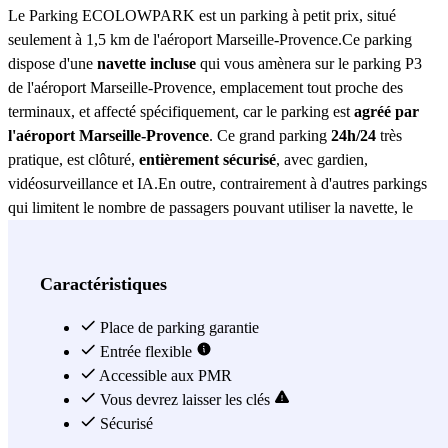
Le Parking ECOLOWPARK est un parking à petit prix, situé
seulement à 1,5 km de l'aéroport Marseille-Provence.Ce parking
dispose d'une
navette incluse
qui vous amènera sur le parking P3
de l'aéroport Marseille-Provence, emplacement tout proche des
terminaux, et affecté spécifiquement, car le parking est
agréé par
l'aéroport Marseille-Provence
. Ce grand parking
24h/24
très
pratique, est clôturé,
entièrement sécurisé
, avec gardien,
vidéosurveillance et IA.En outre, contrairement à d'autres parkings
qui limitent le nombre de passagers pouvant utiliser la navette, le
service de transfert comprend le chauffeur et tous ses passagers. Ce
service est également personnalisé : la navette partira dès votre
arrivée pour l'aéroport de Marseille-Provence. De retour de voyage,
Caractéristiques
un simple appel de votre part, et la navette vous rejoindra dans les
plus brefs délais.Notez que si vous déposez votre véhicule entre
Place de parking garantie
minuit et 3h30 du matin, un
Entrée flexible
supplément de 10€
sera appliqué par le
parking Ecolowpark. A votre retour, en cas de vol régulier devant
Accessible aux PMR
atterrir avant minuit, et qui est retardé au-delà de minuit,
Vous devrez laisser les clés
aucun frais
ne sera à régler.Ce parking vous propose divers services extras, non
Sécurisé
inclus dans le tarif - comme un service de voiturier, le plein du