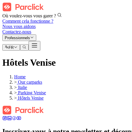
Où voulez-vous vous garer ?
Comment cela fonctionne ?
Nous vous aidons
Contactez-nous
Professionnels
FR
Hôtels Venise
Home
>
Our carparks
>
Italie
>
Parking Venise
>
Hôtels Venise
Inscrivez-vous à notre newsletter et découv