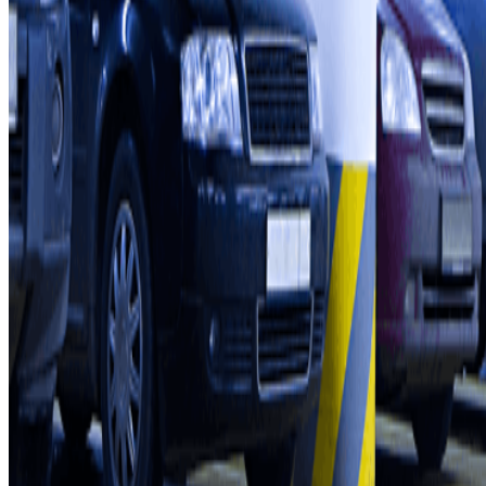
Nos parkings
Travaillons ensemble?
Professionnels
Fournisseur de parking
Affiliés
Contact
Contactez-nous
FAQ
Nos différents modes de paiement:
Conditions générales d'utilisation et contrat
Conditions d'annulation
Politique relative aux cookies
Gérer les cookies
Politique de confidentialité