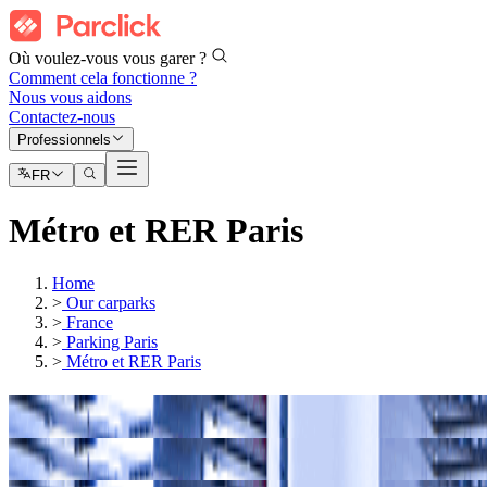
Où voulez-vous vous garer ?
Comment cela fonctionne ?
Nous vous aidons
Contactez-nous
Professionnels
FR
Métro et RER Paris
Home
>
Our carparks
>
France
>
Parking Paris
>
Métro et RER Paris
Parkings
Porte Dauphine
Parkings
Porte de Vanves de Paris