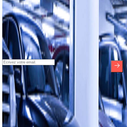
Parkings
Gare Châtelet - Les Halles
Inscrivez-vous à notre newsletter et
découvrez des réductions, des concours et
bien d'autres surprises.
*En vous inscrivant, vous acceptez notre politique de confidentialité
pour recevoir des communications commerciales de Parclick. Sans
aucune obligation, vous pouvez vous désinscrire quand vous le
souhaitez dans la même newsletter.
À propos de Parclick
Qui sommes-nous ?
Comment ça marche?