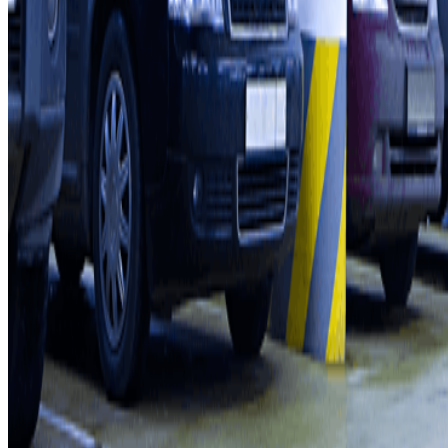
Professionnels
Fournisseur de parking
Affiliés
Contact
Contactez-nous
FAQ
Nos différents modes de paiement:
Conditions générales d'utilisation et contrat
Conditions d'annulation
Politique relative aux cookies
Gérer les cookies
Politique de confidentialité
Whistleblowing
©2026 Parclick. Tous droits réservés