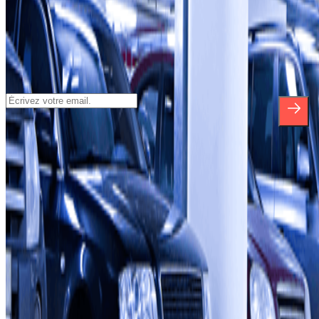
Inscrivez-vous à notre newsletter et
découvrez des réductions, des concours et
bien d'autres surprises.
*En vous inscrivant, vous acceptez notre politique de confidentialité
pour recevoir des communications commerciales de Parclick. Sans
aucune obligation, vous pouvez vous désinscrire quand vous le
souhaitez dans la même newsletter.
À propos de Parclick
Qui sommes-nous ?
Comment ça marche?
Nos parkings
Travaillons ensemble?