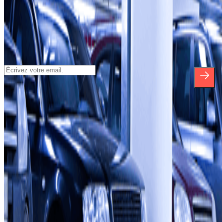
Inscrivez-vous à notre newsletter et
découvrez des réductions, des concours et
bien d'autres surprises.
*En vous inscrivant, vous acceptez notre politique de confidentialité
pour recevoir des communications commerciales de Parclick. Sans
aucune obligation, vous pouvez vous désinscrire quand vous le
souhaitez dans la même newsletter.
À propos de Parclick
Qui sommes-nous ?
Comment ça marche?
Nos parkings
Travaillons ensemble?