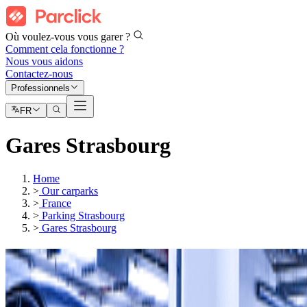
Où voulez-vous vous garer ?
Comment cela fonctionne ?
Nous vous aidons
Contactez-nous
Professionnels
FR
Gares Strasbourg
Home
>
Our carparks
>
France
>
Parking Strasbourg
>
Gares Strasbourg
Parkings
Gare Strasbourg