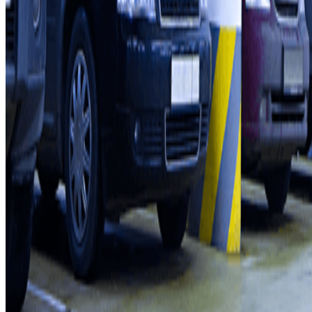
Professionnels
Fournisseur de parking
Affiliés
Contact
Contactez-nous
FAQ
Nos différents modes de paiement:
Conditions générales d'utilisation et contrat
Conditions d'annulation
Politique relative aux cookies
Gérer les cookies
Politique de confidentialité
Whistleblowing
©2026 Parclick. Tous droits réservés