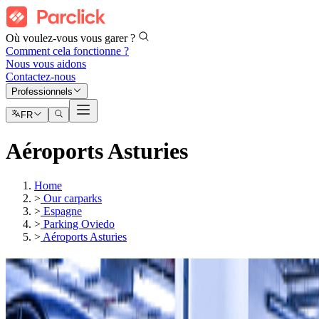
Où voulez-vous vous garer ?
Comment cela fonctionne ?
Nous vous aidons
Contactez-nous
Professionnels
FR
Aéroports Asturies
Home
>
Our carparks
>
Espagne
>
Parking Oviedo
>
Aéroports Asturies
Parkings
Aéroport des Asturies (OVD)