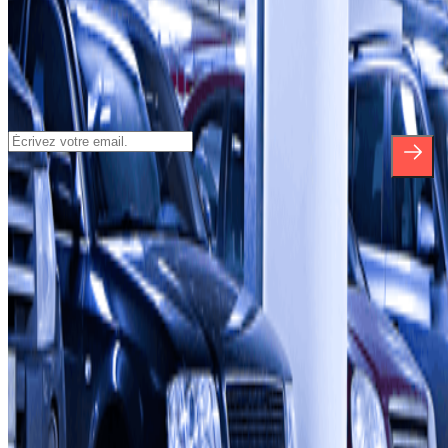
Inscrivez-vous à notre newsletter et
découvrez des réductions, des concours et
bien d'autres surprises.
*En vous inscrivant, vous acceptez notre politique de confidentialité
pour recevoir des communications commerciales de Parclick. Sans
aucune obligation, vous pouvez vous désinscrire quand vous le
souhaitez dans la même newsletter.
À propos de Parclick
Qui sommes-nous ?
Comment ça marche?
Nos parkings
Travaillons ensemble?