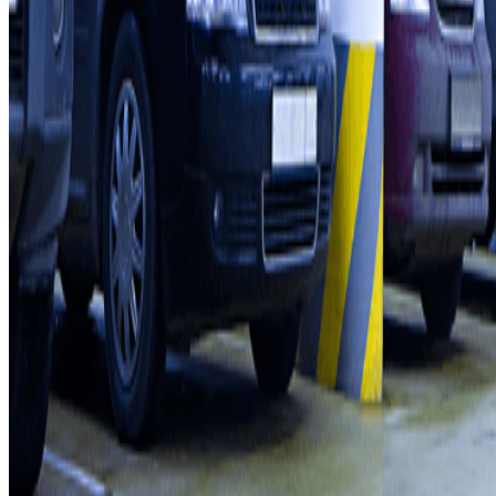
Professionnels
Fournisseur de parking
Affiliés
Contact
Contactez-nous
FAQ
Nos différents modes de paiement:
Conditions générales d'utilisation et contrat
Conditions d'annulation
Politique relative aux cookies
Gérer les cookies
Politique de confidentialité
Whistleblowing
©2026 Parclick. Tous droits réservés