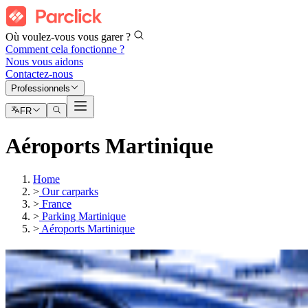
Où voulez-vous vous garer ?
Comment cela fonctionne ?
Nous vous aidons
Contactez-nous
Professionnels
FR
Aéroports Martinique
Home
>
Our carparks
>
France
>
Parking Martinique
>
Aéroports Martinique
Parkings
Aéroport Martinique