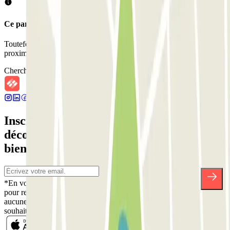
Ce parking ne permet pas de réserver avec Parclick.
Toutefois, vous pouvez réserver une place dans les parkings à
proximité que nous vous proposons.
Chercher des parkings à proximité
Inscrivez-vous à notre newsletter et
découvrez des réductions, des concours et
bien d'autres surprises.
*En vous inscrivant, vous acceptez notre politique de confidentialité
pour recevoir des communications commerciales de Parclick. Sans
aucune obligation, vous pouvez vous désinscrire quand vous le
souhaitez dans la même newsletter.