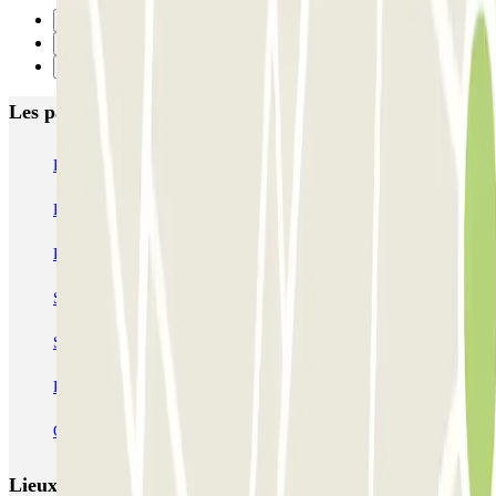
Précédent
1
Suivant
Les parkings les mieux notés à Paris
Bastille - Saint-Antoine
Beaubourg Centre Pompidou
Parkélis Lefebvre
Gare Maine Montparnasse
Forum des Halles-Rambuteau
SAEMES Méditerranée Gare de Lyon
SAEMES Goutte d'Or - Gare du Nord
Bercy - Arena - Gare de Lyon
Pullman Tour Eiffel
Garage d'Abbeville - Gare du Nord
Lieux et événements intéressants à proximité Notre-