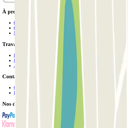
À propos de Parclick
Qui sommes-nous ?
Comment ça marche?
Nos parkings
Travaillons ensemble?
Professionnels
Fournisseur de parking
Affiliés
Contact
Contactez-nous
FAQ
Nos différents modes de paiement: