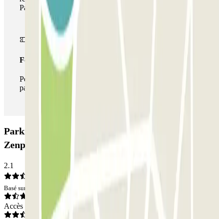
Parclick.
Forfait illimité
Pendant votre séjour, vous pouvez entrer et sortir du
parking aussi souvent que vous le souhaitez.
Parking Notre-Dame de Lorette - Châteaudun
Zenpark: Avis
2.1
Basé sur 3 avis
Accès