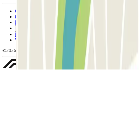
Conditions générales d'utilisation et contrat
Conditions d'annulation
Politique relative aux cookies
Gérer les cookies
Politique de confidentialité
Whistleblowing
©2026 Parclick. Tous droits réservés