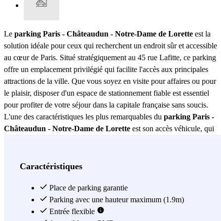
Le
parking Paris - Châteaudun - Notre-Dame de Lorette
est la
solution idéale pour ceux qui recherchent un endroit sûr et accessible
au cœur de Paris. Situé stratégiquement au 45 rue Lafitte, ce parking
offre un emplacement privilégié qui facilite l'accès aux principales
attractions de la ville. Que vous soyez en visite pour affaires ou pour
le plaisir, disposer d'un espace de stationnement fiable est essentiel
pour profiter de votre séjour dans la capitale française sans soucis.
L'une des caractéristiques les plus remarquables du
parking Paris -
Châteaudun - Notre-Dame de Lorette
est son accès véhicule, qui
se trouve commodément à gauche de l'accès piéton. Ce détail
améliore non seulement la fluidité du trafic, mais garantit également
une entrée et une sortie sans complications. L'accès est marqué par
Caractéristiques
un portail noir distinctif, ce qui facilite son identification même pour
ceux qui visitent la zone pour la première fois. De plus, les
Place de parking garantie
panneaux roses de Zenpark situés sur le portail assurent qu'il n'y ait
Parking avec une hauteur maximum (1.9m)
pas de confusion lors de la recherche de la bonne entrée. La sécurité
Entrée flexible