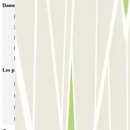
Dame de Lorette - Châteaudun Zenpark
Parking Théâtre Saint-Georges | Parclick
Se garer près de la rue La Fayette
Parking Paris 9 ème pas cher | Parclick
Parking théâtre des Feux de la Rampe
Parking Musée Grévin à Paris | Parclick
Les parkings les
plus réservés
Parking Paris
Parking Gare de Lyon
Parking Gare Montparnasse
Parking Charles de Gaulle - Roissy Aeroport
Parking Aéroport Roland Garros La Réunion P4 Longue Durée
Parking Aéroport Barcelone
Parking Aéroport Beauvais