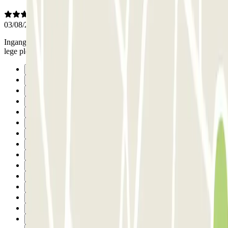
03/08/2026
Ingang aan 2 kanten. De plekken zijn klein, maar er zijn voldoende
lege plekken.
Précédent
1
2
3
4
5
6
7
8
9
10
11
12
13
14