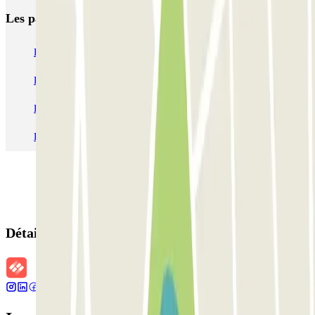
Les parkings les
plus réservés
Parking Paris
Parking Gare de Lyon
Parking Gare Montparnasse
Parking Charles de Gaulle - Roissy Aeroport
Parking Aéroport Roland Garros La Réunion P4 Longue Durée
Parking Aéroport Barcelone
Parking Aéroport Beauvais
Détails de la réservation