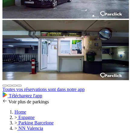
Toutes vos réservations sont dans notre app
Téléchargez l'app
Voir plus de parkings
Home
>
Espagne
>
Parking Barcelone
>
NN Valencia