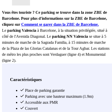
Vous êtes touriste ? Ce parking se trouve dans la zone ZBE de
Barcelone. Pour plus d'informations sur la ZBE de Barcelone,
cliquez sur
Comment se garer dans la ZBE de Barcelone.
Le
parking Valencia
à Barcelone, à la situation privilégiée, situé à
côté de l'Avenida Diagonal. Le
parking NN Valencia
se situe à 5
minutes de marche de la Sagrada Familia, à 15 minutes de marche
de la Plaza de las Glorias Catalanas et de la Tour Agbar. Les stations
de métro les plus proches sont Verdaguer (ligne 4) et Monumental
(ligne 2).
IMPORTANT: Lors de la réservation, n'oubliez pas de nous donner
le numéro du portable que vous utiliserez lors de votre séjour à
Caractéristiques
Barcelone.
Place de parking garantie
Accès au parking TELÉPHONIQUE. Assistance client A
Parking avec une hauteur maximum (1.9m)
DISTANCE.
Accessible aux PMR
Couvert
Voir plus