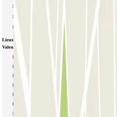
NN Santaló
NN Urgell 2
NN Borrell
NN Valencia III
NN Rocafort
Torre Nuñez i Navarro
BSM Moll de la Fusta
Parking Viajeros
BSM Flos i Calcat
BSM Rius i Taulet
Lieux et événements intéressants à proximité NN
Valencia
Parking Sagrada Familia | MEILLEUR PRIX ! | Parclick
Parking Relais Barcelone | Parking Métro Barcelone
Parkings près de la Plaza de Tetuán à Barcelone
Parkings près de la place de la Ville de Gràcia
Réserver un parking près de El Palace Hotel
Parking gare routière Barcelone (Estació del Nord Barcelona)
Se garer près du Majestic Hotel & Spa Barcelona