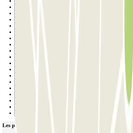
15
16
17
18
19
20
21
22
23
24
25
26
27
28
29
30
31
32
Suivant
Les parkings les mieux notés à Barcelone