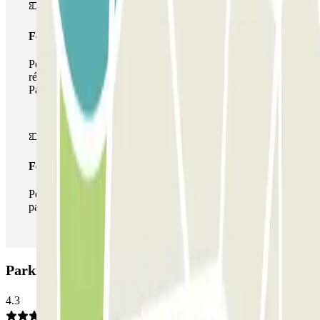
Forfait de stationnement multiple
Pendant votre séjour, vous pouvez utiliser l'ensemble du
réseau de parkings de cet opérateur disponible sur
Parclick.
Forfait illimité
Pendant votre séjour, vous pouvez entrer et sortir du
parking aussi souvent que vous le souhaitez.
Parking NN Valencia: Avis
4.3