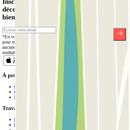
Inscrivez-vous à notre newsletter et
découvrez des réductions, des concours et
bien d'autres surprises.
*En vous inscrivant, vous acceptez notre politique de confidentialité
pour recevoir des communications commerciales de Parclick. Sans
aucune obligation, vous pouvez vous désinscrire quand vous le
souhaitez dans la même newsletter.
À propos de Parclick
Qui sommes-nous ?
Comment ça marche?
Nos parkings
Travaillons ensemble?
Professionnels
Fournisseur de parking
Affiliés