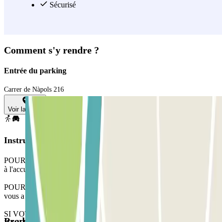
Sécurisé
Comment s'y rendre ?
Entrée du parking
Carrer de Nàpols 216
Voir la carte
Instructions
POUR OUVRIR LA BARRIÈRE : prenez un ticket. Rendez-vous
à l'accueil avec votre bon d'échange Parclick et le ticket.
POUR SORTIR : utilisez la carte/télécommande que le personnel
vous a confiée.
SI VOTRE PASS PERMET DES ENTRÉES/SORTIES
Produits disponibles