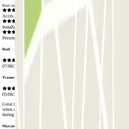
Basé sur 871 avis
Accès
Installations
Personnel
Raúl
07/08/2026
Yvonne
05/08/2026
Great location close to Diagonal, the 5-hour fare is a good deal
when compared to city hourly rates. Very kind parking attendants
during the different occasions I have parked here.
Marcus