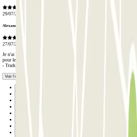
29/07/2026
Alexandra
27/07/2026
Je n'ai pas bien compris comment accéder depuis la rue au parking
pour le récupérer. Les places sont larges et l'emplacement est parfait
- Traduit avec l’IA
Voir l’original
Précédent
1
2
3
4
5
6
7