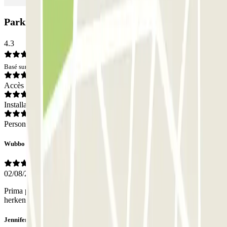
Parking SABA BAMSA Francesc Cambó: Avis
4.3
Basé sur 81 avis
Accès
Installations
Personnel
Wubbo
02/08/2026
Prima parkeerplek in Barcelona, helaas werkte de nummerbord
herkenning niet maar dat werd goed opgelost door het personeel.
Jennifer