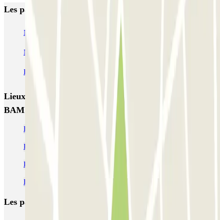
Les parkings les mieux notés à Barcelone
NN Santaló
NN Urgell 2
NN Borrell
NN Valencia III
NN Rocafort
Torre Nuñez i Navarro
BSM Moll de la Fusta
Parking Viajeros
BSM Flos i Calcat
BSM Rius i Taulet
Lieux et événements intéressants à proximité SABA
BAMSA Francesc Cambó
Parkings près de la Via Laietana - Barcelone
Parkings à proximité de la cathédrale de Barcelone
Parkings près du Palais de la musique catalane
Parkings près de l'hôtel Yurbban Trafalgar, Barcelone
Les parkings les
plus réservés