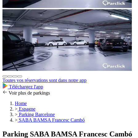
Toutes vos réservations sont dans notre app
Téléchargez l'app
Voir plus de parkings
Home
>
Espagne
>
Parking Barcelone
>
SABA BAMSA Francesc Cambó
Parking SABA BAMSA Francesc Cambó