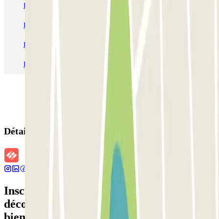
Parking Paris
Parking Gare de Lyon
Parking Gare Montparnasse
Parking Charles de Gaulle - Roissy Aeroport
Parking Aéroport Roland Garros La Réunion P4 Longue Durée
Parking Aéroport Barcelone
Parking Aéroport Beauvais
Détails de la réservation
Inscrivez-vous à notre newsletter et
découvrez des réductions, des concours et
bien d'autres surprises.