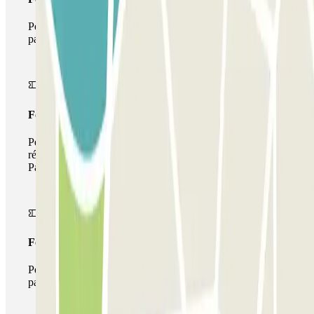
Pendant votre séjour, vous ne pourrez entrer et sortir du
parking qu'une seule fois
Forfait de stationnement multiple
Pendant votre séjour, vous pouvez utiliser l'ensemble du
réseau de parkings de cet opérateur disponible sur
Parclick.
Forfait illimité
Pendant votre séjour, vous pouvez entrer et sortir du
parking aussi souvent que vous le souhaitez.