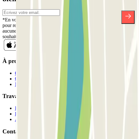
*En vous inscrivant, vous acceptez notre politique de confidentialité
pour recevoir des communications commerciales de Parclick. Sans
aucune obligation, vous pouvez vous désinscrire quand vous le
souhaitez dans la même newsletter.
À propos de Parclick
Qui sommes-nous ?
Comment ça marche?
Nos parkings
Travaillons ensemble?
Professionnels
Fournisseur de parking
Affiliés
Contact